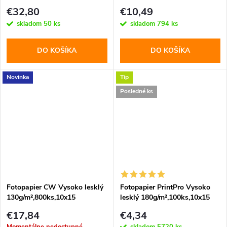
(PG2605004R)
(PG2601004R)
€32,80
€10,49
skladom
50 ks
skladom
794 ks
DO KOŠÍKA
DO KOŠÍKA
Novinka
Tip
Posledné ks
Fotopapier CW Vysoko lesklý
Fotopapier PrintPro Vysoko
130g/m²,800ks,10x15
lesklý 180g/m²,100ks,10x15
(PGE1801004R)
€17,84
€4,34