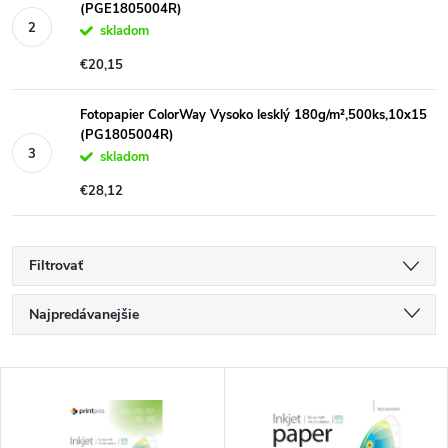
(PGE1805004R)
skladom
€20,15
Fotopapier ColorWay Vysoko lesklý 180g/m²,500ks,10x15
(PG1805004R)
skladom
€28,12
Filtrovať
R
Najpredávanejšie
a
Najlacnejšie
V
Najdrahšie
d
ý
Abecedne