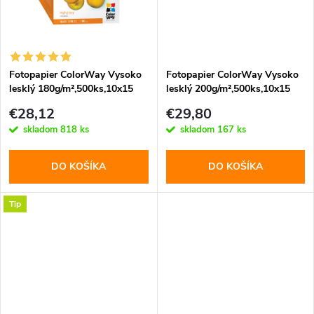
k
t
t
o
o
Fotopapier ColorWay Vysoko
Fotopapier ColorWay Vysoko
lesklý 180g/m²,500ks,10x15
lesklý 200g/m²,500ks,10x15
v
(PG1805004R)
(PG2005004R)
v
€28,12
€29,80
skladom
818 ks
skladom
167 ks
DO KOŠÍKA
DO KOŠÍKA
Tip