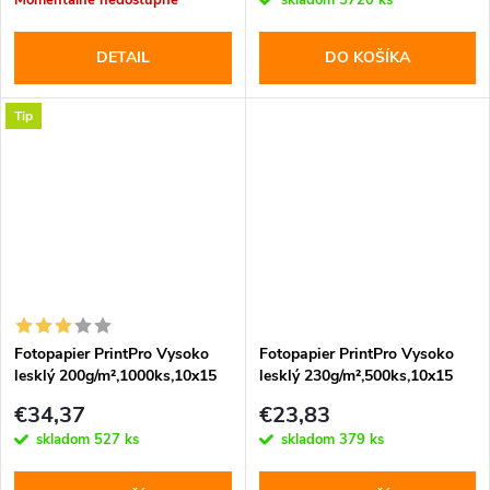
Momentálne nedostupné
skladom
5720 ks
DETAIL
DO KOŠÍKA
Tip
Fotopapier PrintPro Vysoko
Fotopapier PrintPro Vysoko
lesklý 200g/m²,1000ks,10x15
lesklý 230g/m²,500ks,10x15
(PGE20010004R)
(PGE2305004R)
€34,37
€23,83
skladom
527 ks
skladom
379 ks