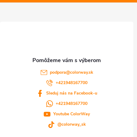
v
ä
k
t
y
v
i
ý
e
p
i
podpora
@
colorway.sk
s
+421948167700
Sleduj nás na Facebook-u
u
+421948167700
Youtube ColorWay
@colorway_sk