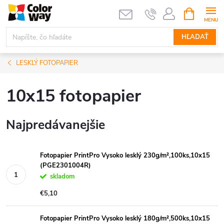
Prejsť
NÁKUPN
KOŠÍK
na
obsah
HĽADAŤ
LESKLÝ FOTOPAPIER
10x15 fotopapier
Najpredávanejšie
Fotopapier PrintPro Vysoko lesklý 230g/m²,100ks,10x15
(PGE2301004R)
skladom
€5,10
Fotopapier PrintPro Vysoko lesklý 180g/m²,500ks,10x15