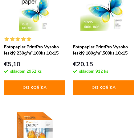
e
p
n
i
i
s
e
Fotopapier PrintPro Vysoko
Fotopapier PrintPro Vysoko
lesklý 230g/m²,100ks,10x15
lesklý 180g/m²,500ks,10x15
p
(PGE2301004R)
(PGE1805004R)
p
€5,10
€20,15
r
skladom
2952 ks
skladom
912 ks
r
o
DO KOŠÍKA
DO KOŠÍKA
o
d
d
u
u
k