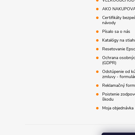
VEĽKOOBCHOD
v
AKO NAKUPOV
Certifikáty bezpe
ý
návody
p
Písalo sa o nás
Katalógy na stiah
i
Resetovanie Epso
s
Ochrana osobnýc
(GDPR)
u
Odstúpenie od k
zmluvy - formulá
Reklamačný form
Poistenie zodpov
škodu
Moja objednávka