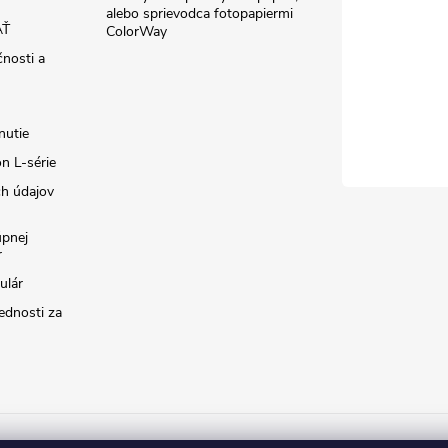
alebo sprievodca fotopapiermi
AŤ
ColorWay
čnosti a
nutie
n L-série
h údajov
úpnej
r
ulár
ednosti za