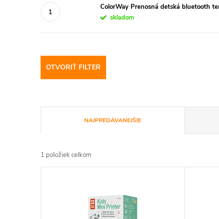
ColorWay Prenosná detská bluetooth t
skladom
OTVORIŤ FILTER
R
NAJPREDÁVANEJŠIE
a
1
položiek celkom
d
V
e
ý
n