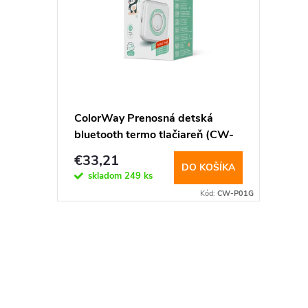
p
i
i
e
s
p
p
ColorWay Prenosná detská
r
bluetooth termo tlačiareň (CW-
r
P01G)
o
€33,21
DO KOŠÍKA
o
skladom
249 ks
d
Kód:
CW-P01G
d
u
u
O
k
v
k
t