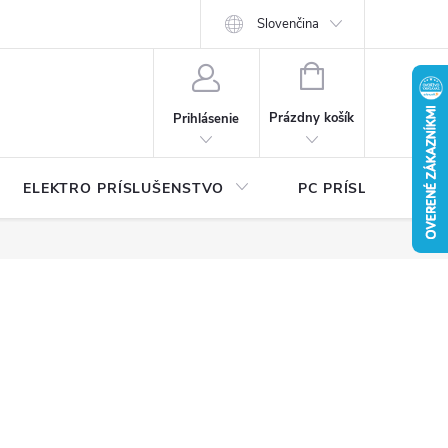
Ť
Certifikáty bezpečnosti a návody
Slovenčina
Písalo sa o nás
Katalógy na 
NÁKUPNÝ
KOŠÍK
Prázdny košík
Prihlásenie
ELEKTRO PRÍSLUŠENSTVO
PC PRÍSLUŠENSTV