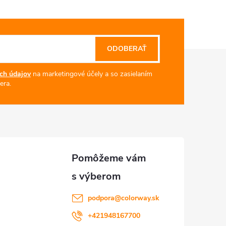
ODOBERAŤ
ch údajov
na marketingové účely a so zasielaním
era.
podpora
@
colorway.sk
+421948167700