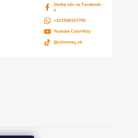
Sleduj nás na Facebook-
u
+421948167700
Youtube ColorWay
@colorway_sk