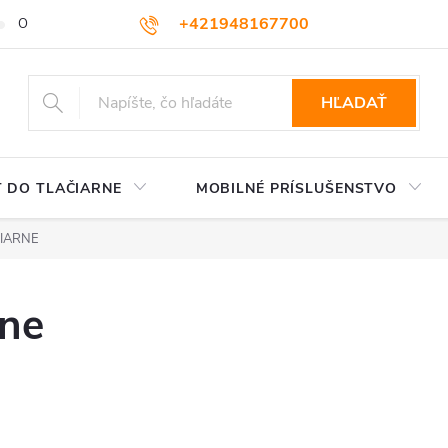
+421948167700
OBCHODNÉ PODMIENKY
VEĽKOOBCHOD
AKO NAKUPOVA
podpora@colorway.sk
HĽADAŤ
 DO TLAČIARNE
MOBILNÉ PRÍSLUŠENSTVO
ČIARNE
rne