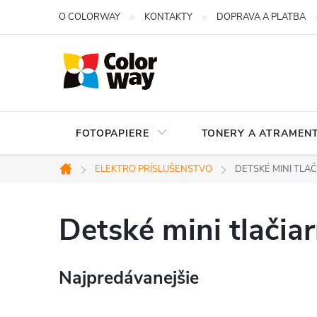
Prejsť
O COLORWAY
KONTAKTY
DOPRAVA A PLATBA
na
obsah
FOTOPAPIERE
TONERY A ATRAMENT
ELEKTRO PRÍSLUŠENSTVO
DETSKÉ MINI TLA
Domov
Detské mini tlačia
Najpredávanejšie