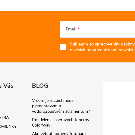
Email
Súhlasím so spracovaním osobný
noviniek prostredníctvom newslett
e Vás
BLOG
V čom je rozdiel medzi
pigmentovým a
vodorozpustným atramentom?
ATBA
Rozdelenie laserových tonerov
ColorWay
MIENKY
Ako vybrať správny fotopapier,