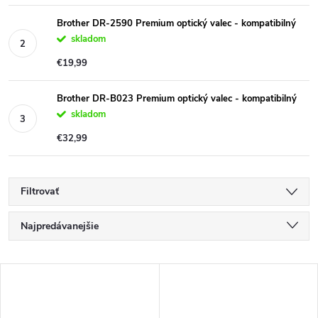
Brother DR-2590 Premium optický valec - kompatibilný
skladom
€19,99
Brother DR-B023 Premium optický valec - kompatibilný
skladom
€32,99
Filtrovať
R
Najpredávanejšie
a
Najlacnejšie
V
Najdrahšie
d
ý
Abecedne