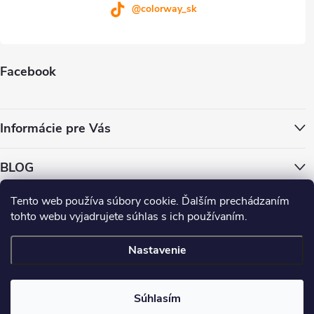
s
@colorway_sk
u
Facebook
Informácie pre Vás
BLOG
Tento web používa súbory cookie. Ďalším prechádzaním
ColorWay.cz
ColorWay.sk
ColorWay.com
CapitalSystem.eu
tohto webu vyjadrujete súhlas s ich používaním.
Heureka.sk
Nastavenie
Copyright 2026
. Všetky práva vyhradené.
Súhlasím
Vytvoril Shoptet