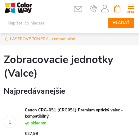
Prejsť
NÁKUPN
KOŠÍK
na
obsah
HĽADAŤ
LASEROVÉ TONERY - kompatibilné
Zobracovacie jednotky
(Valce)
Najpredávanejšie
Canon CRG-051 (CRG051) Premium optický valec -
kompatibilný
skladom
€27,99