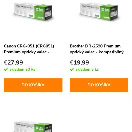
e
p
n
i
i
s
e
Canon CRG-051 (CRG051)
Brother DR-2590 Premium
Premium optický valec -
optický valec - kompatibilný
p
kompatibilný
p
€27,99
€19,99
r
skladom
20 ks
skladom
5 ks
r
o
DO KOŠÍKA
DO KOŠÍKA
o
d
d
u
u
k