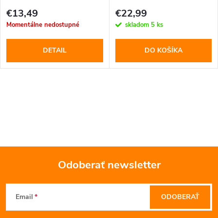
€13,49
€22,99
Momentálne nedostupné
skladom
5 ks
DETAIL
DO KOŠÍKA
O
v
l
á
Odoberať newsletter
d
Z
a
Email
ODOBERAŤ
á
c