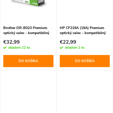
k
t
t
o
o
Brother DR-B023 Premium
HP CF219A (19A) Premium
optický valec - kompatibilný
optický valec - kompatibilný
v
v
€32,99
€22,99
skladom
22 ks
skladom
2 ks
DO KOŠÍKA
DO KOŠÍKA