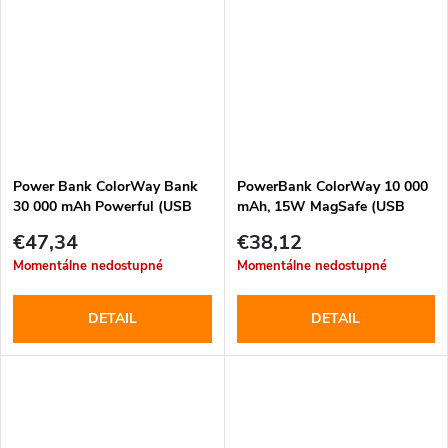
Power Bank ColorWay Bank
PowerBank ColorWay 10 000
30 000 mAh Powerful (USB
mAh, 15W MagSafe (USB
QC3.0 + USB-C Power
QC3.0 + USB-C PD 22.5W)
€47,34
€38,12
Delivery 22.5W), biela (CW-
čierny (CW-PB100LPA3BK-
Momentálne nedostupné
Momentálne nedostupné
PB300LPA4WT-PDD)
WPDD)
DETAIL
DETAIL