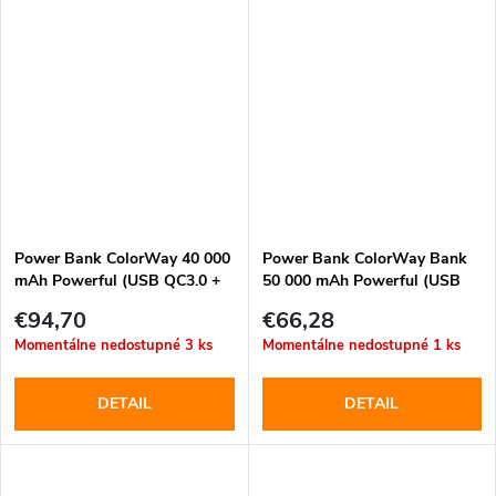
Power Bank ColorWay 40 000
Power Bank ColorWay Bank
mAh Powerful (USB QC3.0 +
50 000 mAh Powerful (USB
USB-C Power Delivery 65W)
QC3.0 + USB-C Power
€94,70
€66,28
Čierny (CW-PB400LPA4BK-
Delivery 22.5W),Biely (CW-
Momentálne nedostupné
3 ks
Momentálne nedostupné
1 ks
PDD)
PB500LPA4WT-PDD)
DETAIL
DETAIL