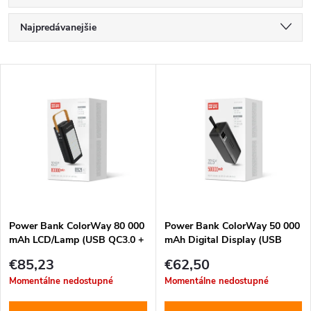
R
Najpredávanejšie
a
Najlacnejšie
V
Najdrahšie
d
ý
Abecedne
e
p
n
i
i
s
e
Power Bank ColorWay 80 000
Power Bank ColorWay 50 000
mAh LCD/Lamp (USB QC3.0 +
mAh Digital Display (USB
p
USB-C Power Delivery 22.5W)
QC3.0 + USB-C Power
p
€85,23
€62,50
Čierna (CW-PB800LPA8BK-
Delivery 22.5W) Black
r
Momentálne nedostupné
Momentálne nedostupné
PDD)
r