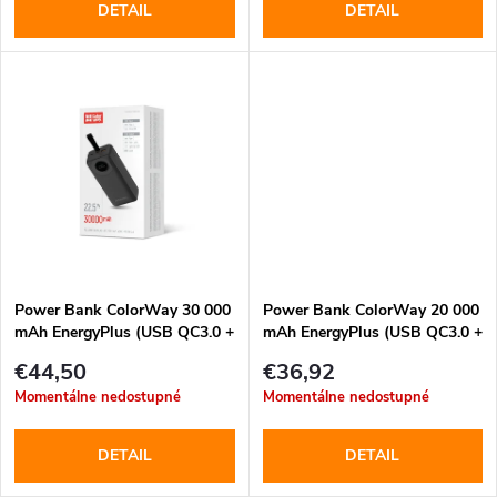
o
DETAIL
DETAIL
o
d
d
u
u
k
k
t
t
o
o
Power Bank ColorWay 30 000
Power Bank ColorWay 20 000
mAh EnergyPlus (USB QC3.0 +
mAh EnergyPlus (USB QC3.0 +
v
USB-C Power Delivery 22.5W)
USB-C Power Delivery 22.5W)
v
€44,50
€36,92
Čierny (CW-PB300LPB4BK-
čierny (CW-PB200LPB4BK-
Momentálne nedostupné
Momentálne nedostupné
PDD)
PD)
DETAIL
DETAIL