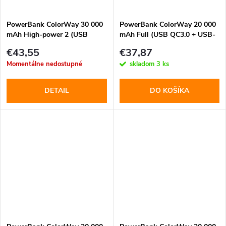
PowerBank ColorWay 30 000
PowerBank ColorWay 20 000
mAh High-power 2 (USB
mAh Full (USB QC3.0 + USB-
QC3.0 + USB-C Power
C Power Delivery 22.5W) Šedá
€43,55
€37,87
Delivery 22.5W) Čierna (CW-
(CW-PB200LPH3GR-PDD)
Momentálne nedostupné
skladom
3 ks
PB300LPC2BK-PD)
DETAIL
DO KOŠÍKA