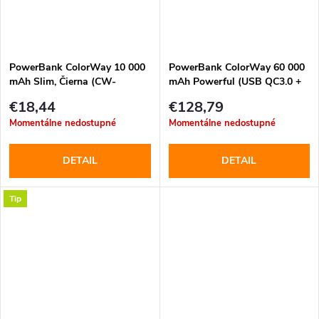
PowerBank ColorWay 10 000
PowerBank ColorWay 60 000
mAh Slim, Čierna (CW-
mAh Powerful (USB QC3.0 +
PB100LPF2BK)
USB-C Power Delivery 65W)
€18,44
€128,79
Čierna (CW-PB600LPA5BK-
Momentálne nedostupné
Momentálne nedostupné
PDD)
DETAIL
DETAIL
Tip