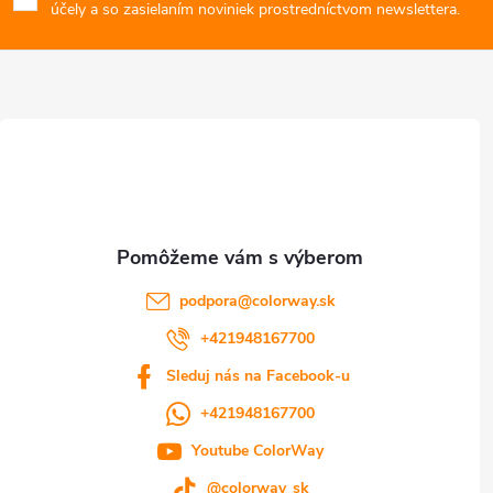
p
i
účely a so zasielaním noviniek prostredníctvom newslettera.
e
ä
p
t
r
i
v
e
k
y
podpora
@
colorway.sk
v
+421948167700
ý
Sleduj nás na Facebook-u
p
+421948167700
i
Youtube ColorWay
@colorway_sk