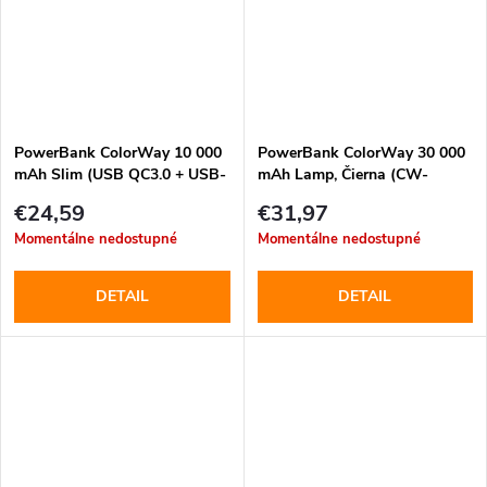
PowerBank ColorWay 10 000
PowerBank ColorWay 30 000
mAh Slim (USB QC3.0 + USB-
mAh Lamp, Čierna (CW-
C Power Delivery 18W) Čierna
PB300LPB3BK-F)
€24,59
€31,97
(CW-PB100LPG3BK-PD)
Momentálne nedostupné
Momentálne nedostupné
DETAIL
DETAIL