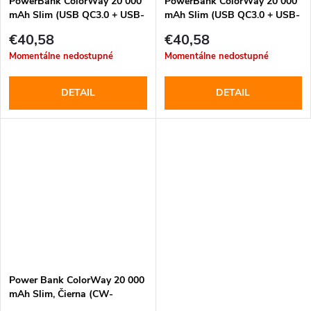
PowerBank ColorWay 20 000
PowerBank ColorWay 20 000
mAh Slim (USB QC3.0 + USB-
mAh Slim (USB QC3.0 + USB-
C PD 20W) Biela (CW-
C PD 20W) Čierna (CW-
€40,58
€40,58
PB200LPG3WT-PD)
PB200LPG3BK-PD)
Momentálne nedostupné
Momentálne nedostupné
DETAIL
DETAIL
Power Bank ColorWay 20 000
mAh Slim, Čierna (CW-
PB200LPD2BK)