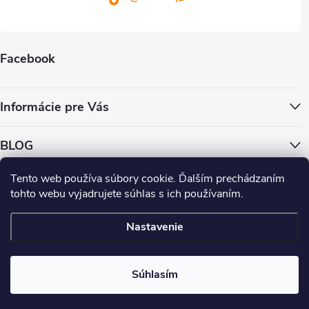
s
u
Facebook
Informácie pre Vás
BLOG
Tento web používa súbory cookie. Ďalším prechádzaním
ColorWay.cz
ColorWay.sk
ColorWay.com
CapitalSystem.eu
tohto webu vyjadrujete súhlas s ich používaním.
Heureka.sk
Nastavenie
Copyright 2026
. Všetky práva vyhradené.
Súhlasím
Vytvoril Shoptet