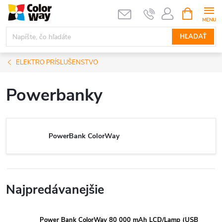
Prejsť
NÁKUPN
KOŠÍK
na
obsah
HĽADAŤ
ELEKTRO PRÍSLUŠENSTVO
Powerbanky
PowerBank ColorWay
Najpredávanejšie
Power Bank ColorWay 80 000 mAh LCD/Lamp (USB