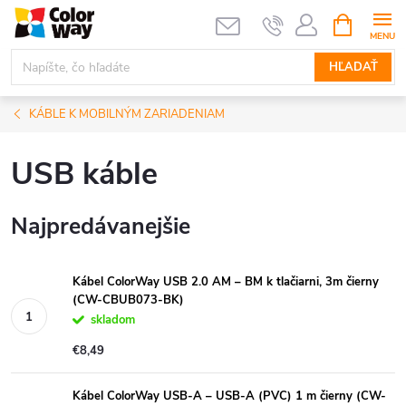
Prejsť
NÁKUPN
KOŠÍK
na
obsah
HĽADAŤ
KÁBLE K MOBILNÝM ZARIADENIAM
USB káble
Najpredávanejšie
Kábel ColorWay USB 2.0 AM – BM k tlačiarni, 3m čierny
(CW-CBUB073-BK)
skladom
€8,49
Kábel ColorWay USB-A – USB-A (PVC) 1 m čierny (CW-