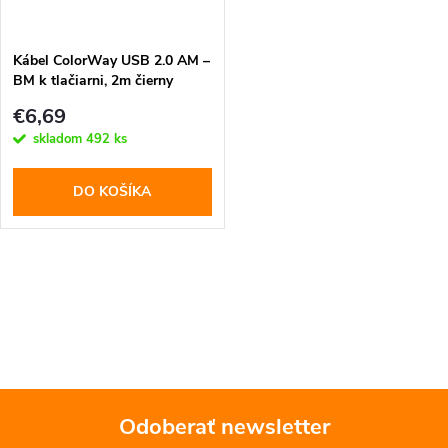
Kábel ColorWay USB 2.0 AM –
BM k tlačiarni, 2m čierny
(CW-CBUB072-BK)
€6,69
skladom
492 ks
DO KOŠÍKA
O
v
l
á
Odoberať newsletter