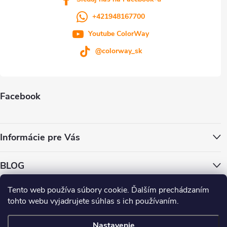
p
+421948167700
i
Youtube ColorWay
s
@colorway_sk
u
Facebook
Informácie pre Vás
BLOG
Tento web používa súbory cookie. Ďalším prechádzaním
ColorWay.cz
ColorWay.sk
ColorWay.com
CapitalSystem.eu
tohto webu vyjadrujete súhlas s ich používaním.
Heureka.sk
Nastavenie