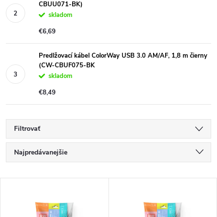
CBUU071-BK)
skladom
€6,69
Predlžovací kábel ColorWay USB 3.0 AM/AF, 1,8 m čierny
(CW-CBUF075-BK
skladom
€8,49
Filtrovať
R
Najpredávanejšie
a
Najlacnejšie
V
Najdrahšie
d
ý
Abecedne