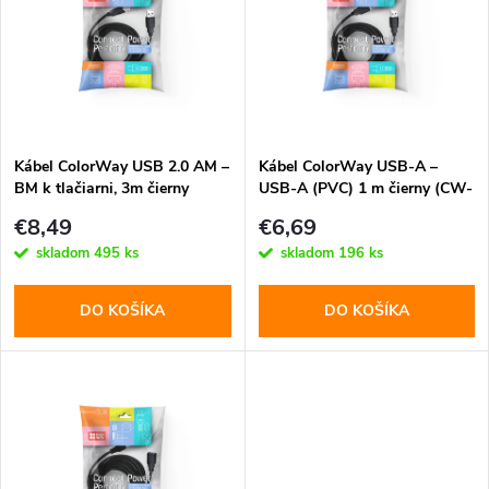
e
p
n
i
i
s
e
Kábel ColorWay USB 2.0 AM –
Kábel ColorWay USB-A –
BM k tlačiarni, 3m čierny
USB-A (PVC) 1 m čierny (CW-
p
(CW-CBUB073-BK)
CBUU071-BK)
p
€8,49
€6,69
r
skladom
495 ks
skladom
196 ks
r
o
DO KOŠÍKA
DO KOŠÍKA
o
d
d
u
u
k