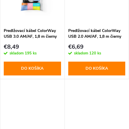
k
t
t
o
o
Predlžovací kábel ColorWay
Predlžovací kábel ColorWay
USB 3.0 AM/AF, 1,8 m čierny
USB 2.0 AM/AF, 1,8 m čierny
v
(CW-CBUF075-BK
(CW-CBUF076-BK)
v
€8,49
€6,69
skladom
195 ks
skladom
120 ks
DO KOŠÍKA
DO KOŠÍKA