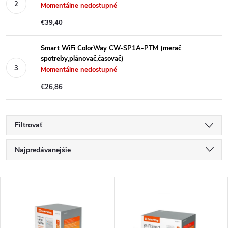
Momentálne nedostupné
€39,40
Smart WiFi ColorWay CW-SP1A-PTM (merač
spotreby,plánovač,časovač)
Momentálne nedostupné
€26,86
Filtrovať
R
Najpredávanejšie
a
Najlacnejšie
V
Najdrahšie
d
ý
Abecedne
e