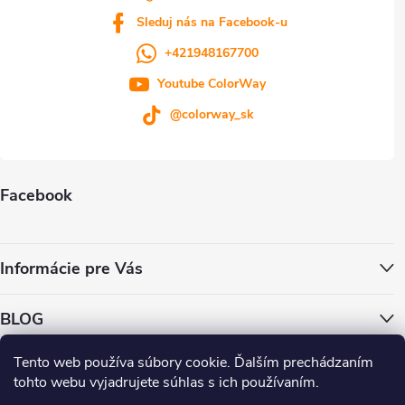
ý
Sleduj nás na Facebook-u
p
+421948167700
i
Youtube ColorWay
s
@colorway_sk
u
Facebook
Informácie pre Vás
BLOG
Tento web používa súbory cookie. Ďalším prechádzaním
ColorWay.cz
ColorWay.sk
ColorWay.com
CapitalSystem.eu
tohto webu vyjadrujete súhlas s ich používaním.
Heureka.sk