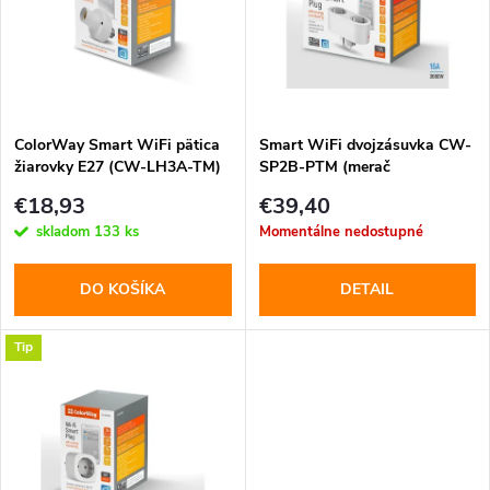
p
n
i
i
s
e
ColorWay Smart WiFi pätica
Smart WiFi dvojzásuvka CW-
žiarovky E27 (CW-LH3A-TM)
SP2B-PTM (merač
p
spotreby,plánovač,časovač)
p
€18,93
€39,40
r
skladom
133 ks
Momentálne nedostupné
r
o
DO KOŠÍKA
DETAIL
o
d
Tip
d
u
u
k