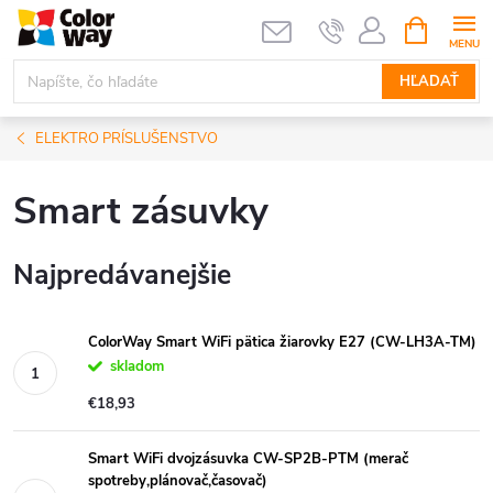
Prejsť
NÁKUPN
KOŠÍK
na
obsah
HĽADAŤ
ELEKTRO PRÍSLUŠENSTVO
Smart zásuvky
Najpredávanejšie
ColorWay Smart WiFi pätica žiarovky E27 (CW-LH3A-TM)
skladom
€18,93
Smart WiFi dvojzásuvka CW-SP2B-PTM (merač
spotreby,plánovač,časovač)