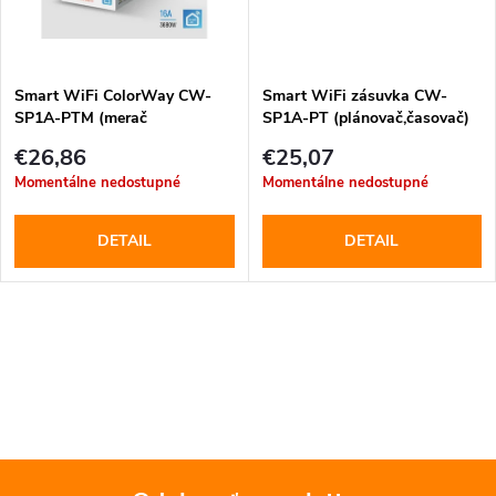
k
t
t
o
o
Smart WiFi ColorWay CW-
Smart WiFi zásuvka CW-
SP1A-PTM (merač
SP1A-PT (plánovač,časovač)
v
spotreby,plánovač,časovač)
v
€26,86
€25,07
Momentálne nedostupné
Momentálne nedostupné
DETAIL
DETAIL
O
v
l
á