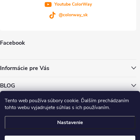
i
Youtube ColorWay
s
@colorway_sk
u
Facebook
Informácie pre Vás
BLOG
Tento web používa súbory cookie. Ďalším prechádzaním
ColorWay.cz
ColorWay.sk
ColorWay.com
CapitalSystem.eu
tohto webu vyjadrujete súhlas s ich používaním.
Heureka.sk
Nastavenie
Copyright 2026
. Všetky práva vyhradené.