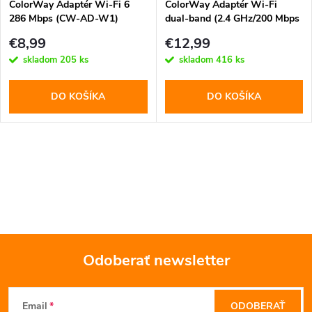
e
ColorWay Adaptér Wi-Fi 6
ColorWay Adaptér Wi-Fi
286 Mbps (CW-AD-W1)
dual-band (2.4 GHz/200 Mbps
p
+ 5 GHz/433 Mbps) (CW-AD-
p
€8,99
€12,99
W2)
r
skladom
205 ks
skladom
416 ks
r
o
DO KOŠÍKA
DO KOŠÍKA
o
d
d
O
u
u
v
k
l
k
t
á
t
Odoberať newsletter
o
d
Z
o
a
v
Email
ODOBERAŤ