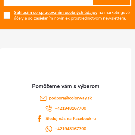
á
v
c
Súhlasím so spracovaním osobných údajov
na marketingové
p
i
účely a so zasielaním noviniek prostredníctvom newslettera.
e
ä
p
t
r
i
v
e
k
y
podpora
@
colorway.sk
v
+421948167700
ý
Sleduj nás na Facebook-u
p
+421948167700