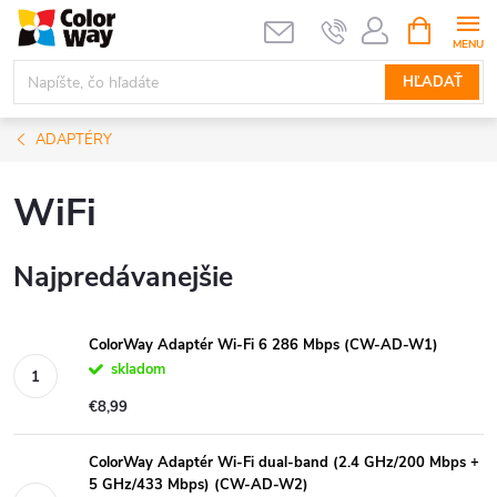
Prejsť
NÁKUPN
KOŠÍK
na
obsah
HĽADAŤ
ADAPTÉRY
WiFi
Najpredávanejšie
ColorWay Adaptér Wi-Fi 6 286 Mbps (CW-AD-W1)
skladom
€8,99
ColorWay Adaptér Wi-Fi dual-band (2.4 GHz/200 Mbps +
5 GHz/433 Mbps) (CW-AD-W2)