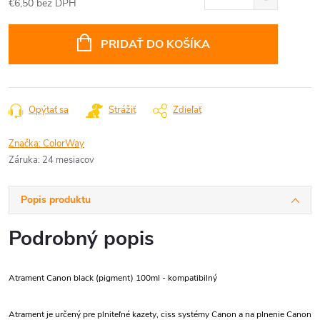
€6,50 bez DPH
Jednotková
cena:
PRIDAŤ DO KOŠÍKA
Opýtať sa
Strážiť
Zdieľať
Značka:
ColorWay
Záruka
:
24 mesiacov
Popis produktu
Podrobný popis
Atrament Canon black (pigment) 100ml - kompatibilný
Atrament je určený pre plniteľné kazety, ciss systémy Canon a na plnenie Canon