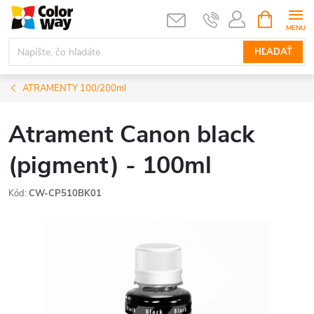
Prejsť
NÁKUPN
KOŠÍK
na
obsah
HĽADAŤ
ATRAMENTY 100/200ml
Atrament Canon black
(pigment) - 100ml
Kód:
CW-CP510BK01