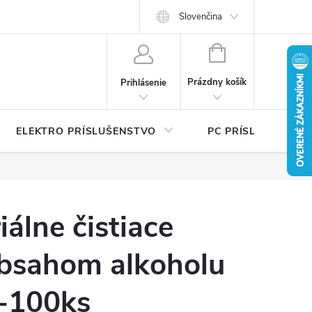
Ť
Certifikáty bezpečnosti a návody
Slovenčina
Písalo sa o nás
Katalógy na 
NÁKUPNÝ
KOŠÍK
Prázdny košík
Prihlásenie
ELEKTRO PRÍSLUŠENSTVO
PC PRÍSLUŠENSTV
iálne čistiace
obsahom alkoholu
-100ks