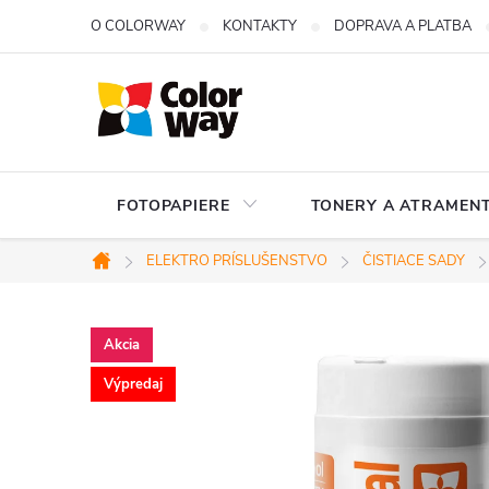
Prejsť
O COLORWAY
KONTAKTY
DOPRAVA A PLATBA
na
obsah
FOTOPAPIERE
TONERY A ATRAMENT
ELEKTRO PRÍSLUŠENSTVO
ČISTIACE SADY
Domov
Akcia
Výpredaj