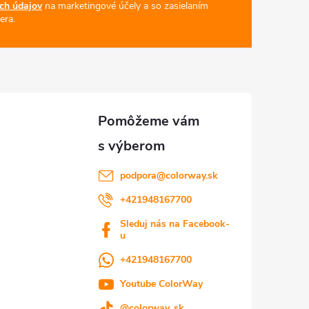
ch údajov
na marketingové účely a so zasielaním
era.
podpora
@
colorway.sk
+421948167700
Sleduj nás na Facebook-
u
+421948167700
Youtube ColorWay
@colorway_sk