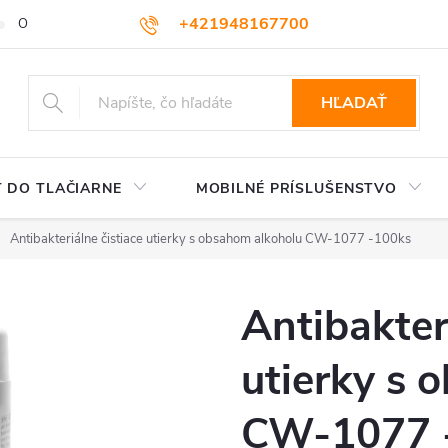
+421948167700
OBCHODNÉ PODMIENKY
VEĽKOOBCHOD
AKO NAKUPOVA
podpora@colorway.sk
HĽADAŤ
 DO TLAČIARNE
MOBILNÉ PRÍSLUŠENSTVO
Antibakteriálne čistiace utierky s obsahom alkoholu CW-1077 -100ks
Antibakter
utierky s 
CW-1077 