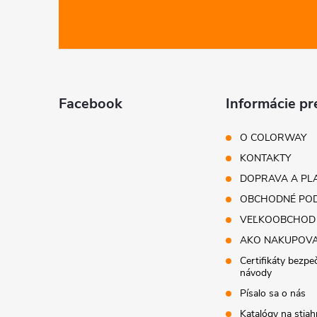
á
p
ä
Facebook
Informácie pr
t
O COLORWAY
i
KONTAKTY
DOPRAVA A PL
e
OBCHODNÉ POD
VEĽKOOBCHOD
AKO NAKUPOV
Certifikáty bezpe
návody
Písalo sa o nás
Katalógy na stiah