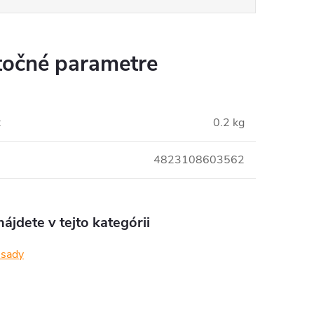
očné parametre
:
0.2 kg
4823108603562
ájdete v tejto kategórii
 sady