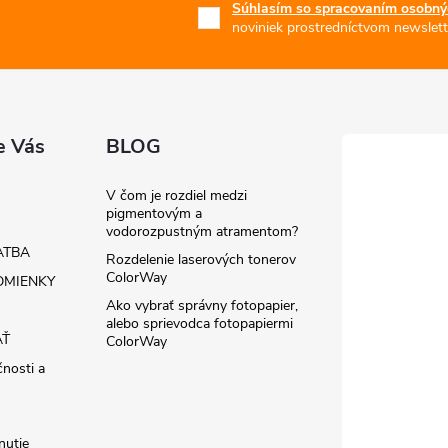
Súhlasím so spracovaním osobný
noviniek prostredníctvom newslett
e Vás
BLOG
V čom je rozdiel medzi
pigmentovým a
vodorozpustným atramentom?
ATBA
Rozdelenie laserových tonerov
ColorWay
MIENKY
Ako vybrať správny fotopapier,
alebo sprievodca fotopapiermi
AŤ
ColorWay
čnosti a
nutie