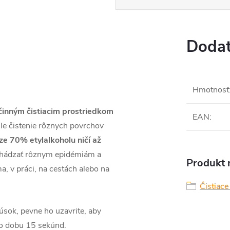
Dodat
Hmotnosť
činným čistiacim prostriedkom
EAN
:
le čistenie rôznych povrchov
ze 70% etylalkoholu ničí až
hádzať rôznym epidémiám a
Produkt n
 v práci, na cestách alebo na
Čistiace
rúsok, pevne ho uzavrite, aby
po dobu 15 sekúnd.