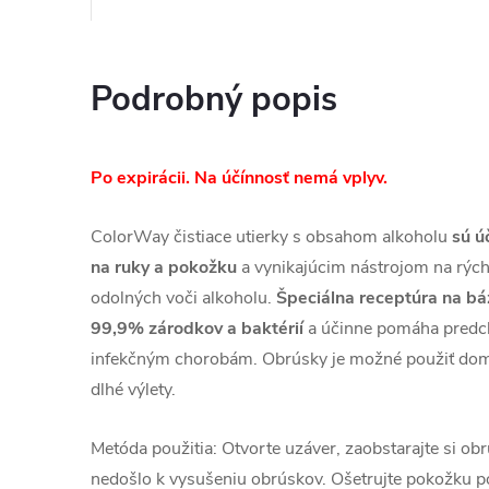
Podrobný popis
Po expirácii. Na účínnosť nemá vplyv.
ColorWay čistiace utierky s obsahom alkoholu
sú ú
na ruky a pokožku
a vynikajúcim nástrojom na rých
odolných voči alkoholu.
Špeciálna receptúra na bá
99,9% zárodkov a baktérií
a účinne pomáha predc
infekčným chorobám. Obrúsky je možné použiť doma,
dlhé výlety.
Metóda použitia: Otvorte uzáver, zaobstarajte si ob
nedošlo k vysušeniu obrúskov. Ošetrujte pokožku 