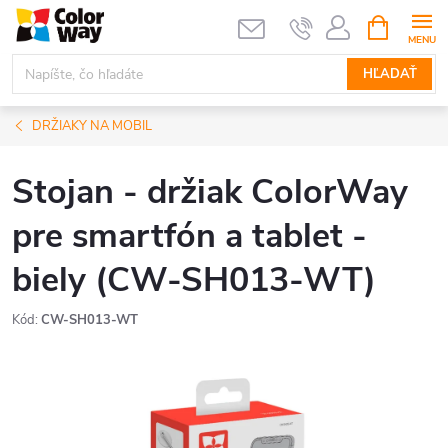
Prejsť
NÁKUPN
KOŠÍK
na
obsah
HĽADAŤ
DRŽIAKY NA MOBIL
Stojan - držiak ColorWay
pre smartfón a tablet -
biely (CW-SH013-WT)
Kód:
CW-SH013-WT