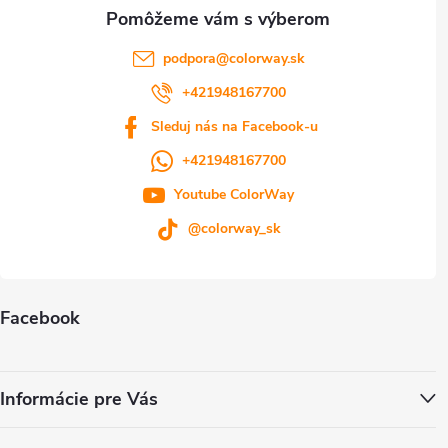
e
podpora
@
colorway.sk
+421948167700
Sleduj nás na Facebook-u
+421948167700
Youtube ColorWay
@colorway_sk
Facebook
Informácie pre Vás