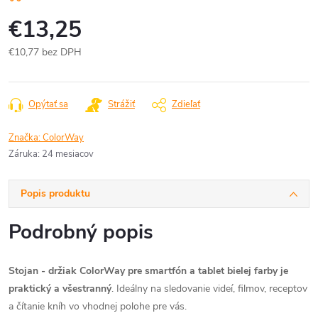
€13,25
€10,77 bez DPH
Jednotková
cena:
Opýtať sa
Strážiť
Zdieľať
Značka:
ColorWay
Záruka
:
24 mesiacov
Popis produktu
Podrobný popis
Stojan - držiak ColorWay pre smartfón a tablet bielej farby je
praktický a všestranný
. Ideálny na sledovanie videí, filmov, receptov
a čítanie kníh vo vhodnej polohe pre vás.