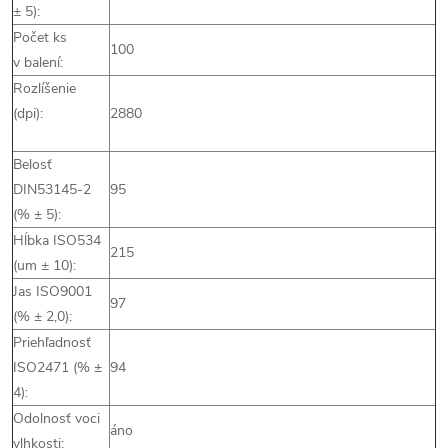
± 5):
Počet ks
100
v balení:
Rozlíšenie
(dpi):
2880
Belosť
DIN53145-2
95
(% ± 5):
Hĺbka ISO534
215
(um ± 10):
Jas ISO9001
97
(% ± 2,0):
Priehľadnosť
ISO2471 (% ±
94
4):
Odolnosť voci
áno
vlhkosti: