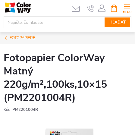
Prejsť
NÁKUPN
KOŠÍK
na
obsah
HĽADAŤ
FOTOPAPIERE
Fotopapier ColorWay
Matný
220g/m²,100ks,10×15
(PM2201004R)
Kód:
PM2201004R