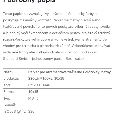
Tento papier sa vyznačuje vysokým odtieňom bielej farby a
poskytuje maximálny kontrast. Papier má matný hladký alebo
textúrovaný povrch. Tento povrch poskytuje výborný rozptyl svetla
a je odolný voči škrabancom a odtlačkom prstov. Má široký farebný
rozsah.Poskytuje veľmi dobré a rýchle vstrebávanie atramentu. Je
vhodný pre termickú a piezoelektrickú tlač. Odporúčame uchovávať
vytlačené fotografie v albumoch alebo v rámoch pod sklom.
Standard Series - jednostranný papier. Box - sáčok.
Názov
Papier pre atramentové tlačiarne ColorWay Matný
produktu:
220g/m²,100ks, 10x15
Kód:
PM2001004R
Formát:
10x15
Typ:
Matný
Gramáž
ISO536 (g/m2
220