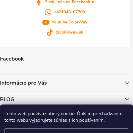
Sleduj nás na Facebook-u
+421948167700
Youtube ColorWay
@colorway_sk
Facebook
Informácie pre Vás
BLOG
Tento web používa súbory cookie. Ďalším prechádzaním
ColorWay.cz
ColorWay.sk
ColorWay.com
CapitalSystem.eu
tohto webu vyjadrujete súhlas s ich používaním.
Heureka.sk