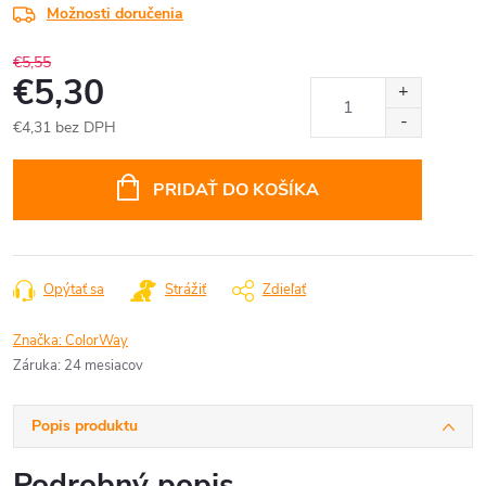
Možnosti doručenia
€5,55
€5,30
€4,31 bez DPH
Jednotková
cena:
PRIDAŤ DO KOŠÍKA
Opýtať sa
Strážiť
Zdieľať
Značka:
ColorWay
Záruka
:
24 mesiacov
Popis produktu
Podrobný popis