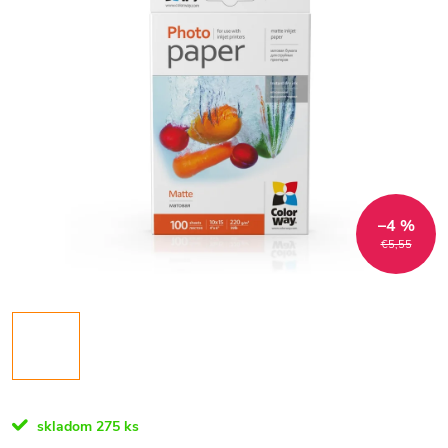
–4 %
€5,55
skladom
275 ks