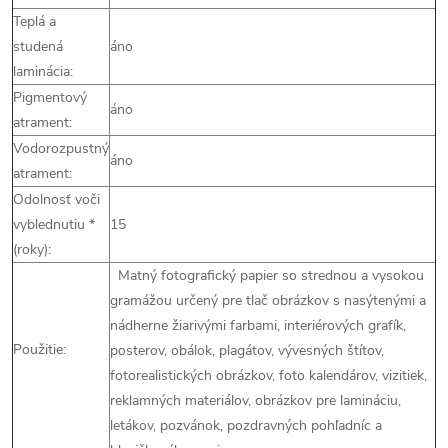
Teplá a
studená
áno
laminácia:
Pigmentový
áno
atrament:
Vodorozpustný
áno
atrament:
Odolnosť voči
vyblednutiu *
15
(roky):
Matný fotografický papier so strednou a vysokou
gramážou určený pre tlač obrázkov s nasýtenými a
nádherne žiarivými farbami, interiérových grafík,
Použitie:
posterov, obálok, plagátov, vývesných štítov,
fotorealistických obrázkov, foto kalendárov, vizitiek,
reklamných materiálov, obrázkov pre lamináciu,
letákov, pozvánok, pozdravných pohľadníc a