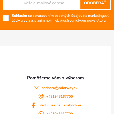
n
ODOBERAŤ
á
i
i
e
Súhlasím so spracovaním osobných údajov
na marketingové
e
p
účely a so zasielaním noviniek prostredníctvom newslettera.
p
ä
r
t
v
i
k
y
e
v
podpora
@
colorway.sk
ý
+421948167700
p
Sleduj nás na Facebook-u
i
+421948167700