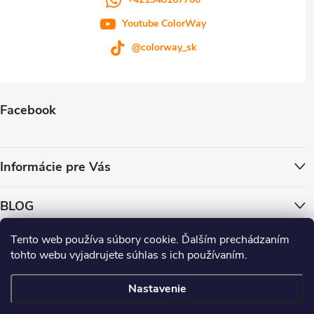
s
Youtube ColorWay
u
@colorway_sk
Facebook
Informácie pre Vás
BLOG
Tento web používa súbory cookie. Ďalším prechádzaním
ColorWay.cz
ColorWay.sk
ColorWay.com
CapitalSystem.eu
tohto webu vyjadrujete súhlas s ich používaním.
Heureka.sk
Nastavenie