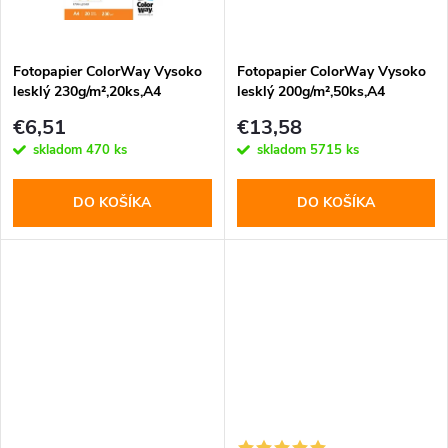
t
t
o
o
Fotopapier ColorWay Vysoko
Fotopapier ColorWay Vysoko
lesklý 230g/m²,20ks,A4
lesklý 200g/m²,50ks,A4
v
(PG230020A4)
(PG200050A4)
v
€6,51
€13,58
skladom
470 ks
skladom
5715 ks
DO KOŠÍKA
DO KOŠÍKA