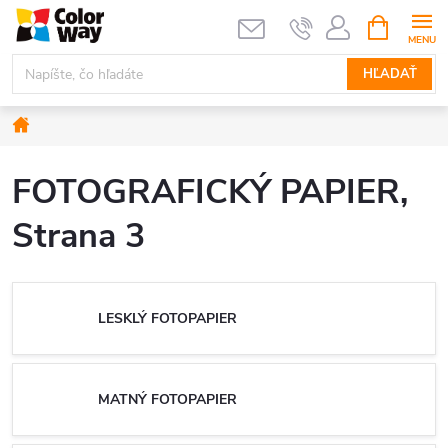
Prejsť
NÁKUPN
KOŠÍK
na
obsah
HĽADAŤ
Domov
FOTOGRAFICKÝ PAPIER
,
Strana 3
LESKLÝ FOTOPAPIER
MATNÝ FOTOPAPIER