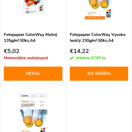
p
n
i
i
s
e
Fotopapier ColorWay Matný
Fotopapier ColorWay Vysoko
135g/m²,50ks,A4
lesklý 230g/m²,50ks,A4
p
(PM135050A4)
(PG230050A4)
p
€5,02
€14,22
r
Momentálne nedostupné
skladom
6769 ks
r
o
DETAIL
DO KOŠÍKA
o
d
d
u
u
k
k