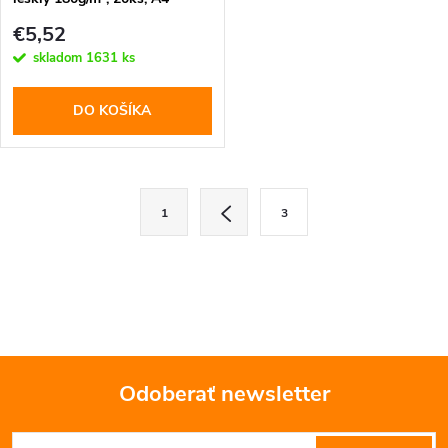
(PG180020A4)
€5,52
skladom
1631 ks
DO KOŠÍKA
O
S
1
3
t
v
r
l
á
n
á
k
d
o
Odoberať newsletter
v
a
a
Z
c