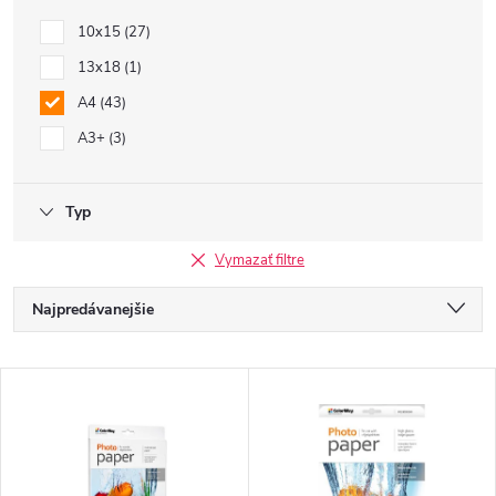
10x15
27
13x18
1
A4
43
A3+
3
Typ
Vymazať filtre
R
Najpredávanejšie
a
Najlacnejšie
V
Najdrahšie
d
ý
Abecedne
e