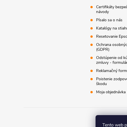
Certifikáty bezpe
návody
Písalo sa o nás
Katalógy na stiah
Resetovanie Epso
Ochrana osobnýc
(GDPR)
Odstúpenie od k
zmluvy - formulá
Reklamačný form
Poistenie zodpov
škodu
Moja objednávka
Co
Tento web p