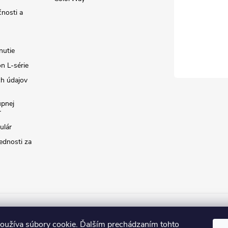
čnosti a
nutie
n L-série
h údajov
úpnej
r
ulár
ednosti za
lorWay.cz
ColorWay.sk
ColorWay.com
CapitalSystem.eu
Heur
oužíva súbory cookie. Ďalším prechádzaním tohto