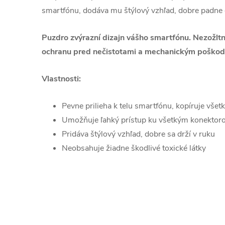
smartfónu, dodáva mu štýlový vzhľad, dobre padne d
Puzdro zvýrazní dizajn vášho smartfónu. Nezožltn
ochranu pred nečistotami a mechanickým poškod
Vlastnosti:
Pevne prilieha k telu smartfónu, kopíruje všetk
Umožňuje ľahký prístup ku všetkým konektorom
Pridáva štýlový vzhľad, dobre sa drží v ruku
Neobsahuje žiadne škodlivé toxické látky