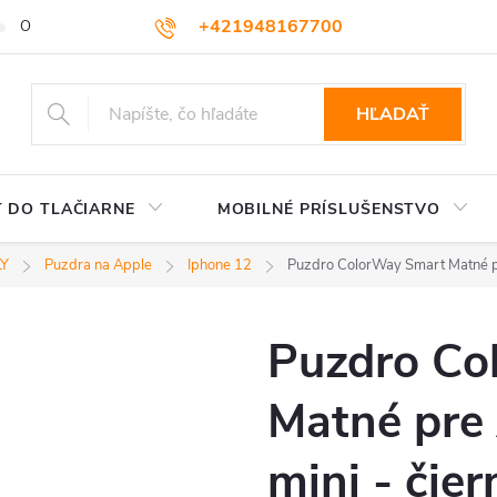
+421948167700
OBCHODNÉ PODMIENKY
VEĽKOOBCHOD
AKO NAKUPOVA
podpora@colorway.sk
HĽADAŤ
 DO TLAČIARNE
MOBILNÉ PRÍSLUŠENSTVO
LY
Puzdra na Apple
Iphone 12
Puzdro ColorWay Smart Matné pr
Puzdro Co
Matné pre
mini - čier