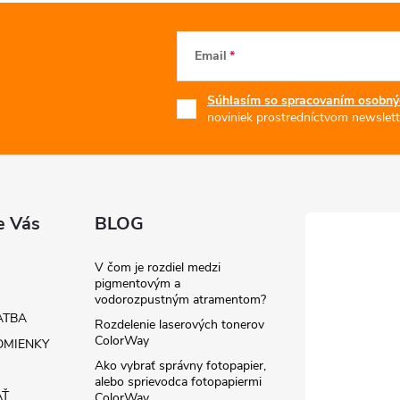
Email
Súhlasím so spracovaním osobný
noviniek prostredníctvom newslett
e Vás
BLOG
V čom je rozdiel medzi
pigmentovým a
vodorozpustným atramentom?
ATBA
Rozdelenie laserových tonerov
ColorWay
MIENKY
Ako vybrať správny fotopapier,
alebo sprievodca fotopapiermi
AŤ
ColorWay