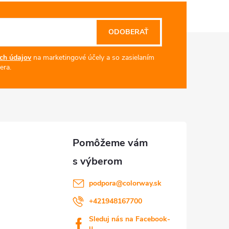
ODOBERAŤ
ch údajov
na marketingové účely a so zasielaním
era.
podpora
@
colorway.sk
+421948167700
Sleduj nás na Facebook-
u