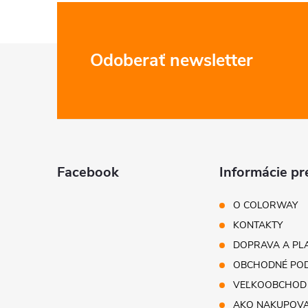
Z
Odoberať newsletter
á
p
ä
Facebook
Informácie pr
t
O COLORWAY
i
KONTAKTY
DOPRAVA A PL
e
OBCHODNÉ POD
VEĽKOOBCHOD
AKO NAKUPOV