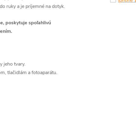
Iphone 
o ruky a je príjemné na dotyk.
e, poskytuje spoľahlivú
ením.
y jeho tvary.
, tlačidlám a fotoaparátu.