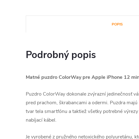
POPIS
Podrobný popis
Matné puzdro ColorWay pre Apple iPhone 12 mini
Puzdro ColorWay dokonale zvýrazní jedinečnosť vá
pred prachom, škrabancami a odermi. Puzdra majú p
tvar tela smartfónu a taktiež všetky potrebné výrezy 
nabíjací kábel.
Je vyrobené z pružného netoxického polyuretánu, kto