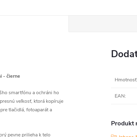
Dodat
 - čierne
Hmotnosť
šho smartfónu a ochráni ho
EAN
:
resnú veľkosť, ktorá kopíruje
pre tlačidlá, fotoaparát a
Produkt n
rý pevne prilieha k telo