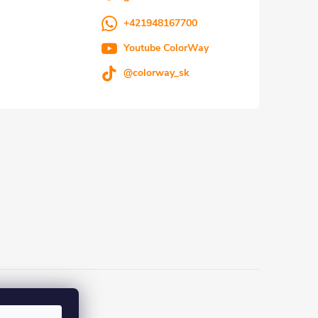
+421948167700
Youtube ColorWay
@colorway_sk
eka.sk