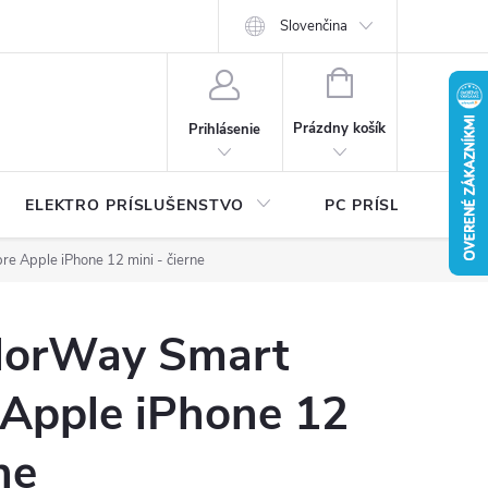
Ť
Certifikáty bezpečnosti a návody
Slovenčina
Písalo sa o nás
Katalógy na 
NÁKUPNÝ
KOŠÍK
Prázdny košík
Prihlásenie
ELEKTRO PRÍSLUŠENSTVO
PC PRÍSLUŠENSTV
e Apple iPhone 12 mini - čierne
lorWay Smart
 Apple iPhone 12
ne