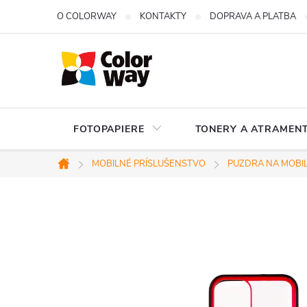
Prejsť
O COLORWAY
KONTAKTY
DOPRAVA A PLATBA
na
obsah
FOTOPAPIERE
TONERY A ATRAMENT
MOBILNÉ PRÍSLUŠENSTVO
PUZDRA NA MOBI
Domov