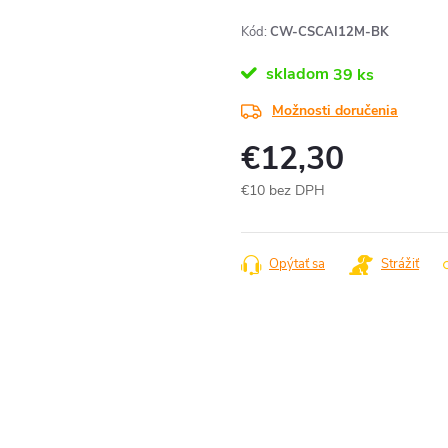
Kód:
CW-CSCAI12M-BK
skladom
39 ks
Možnosti doručenia
€12,30
€10 bez DPH
Jednotková
cena:
Opýtať sa
Strážiť