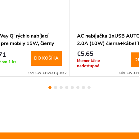
ay Qi rýchlo nabíjací
AC nabíjačka 1xUSB AUTO
 pre mobily 15W, čierny
2.0A (10W) čierna+kábel 
CHW31Q-BK) - poškodený
C, 1m (CW-CHS012CC-BK
€5,65
71
DO KOŠÍKA
D
Momentálne
adom
1 ks
nedostupné
Kód:
CW-CHW31Q-BK2
Kód:
CW-CH