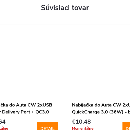
Súvisiaci tovar
ačka do Auta CW 2xUSB
Nabíjačka do Auta CW 2x
 Delivery Port + QC3.0
QuickCharge 3.0 (36W) - b
 Type-C
64
€10,48
álne
Momentálne
DETAIL
D