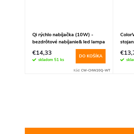
s Power
Qi rýchlo nabíjačka (10W) -
ColorW
ype-C,
bezdrôtové nabíjanie& led lampa
stojan
34PD-
(CW-CHW20Q-WT)
(CW-
€14,33
€13,
obal
KOŠÍKA
DO KOŠÍKA
skladom
51 ks
skl
HS034PD-WT
Kód:
CW-CHW20Q-WT