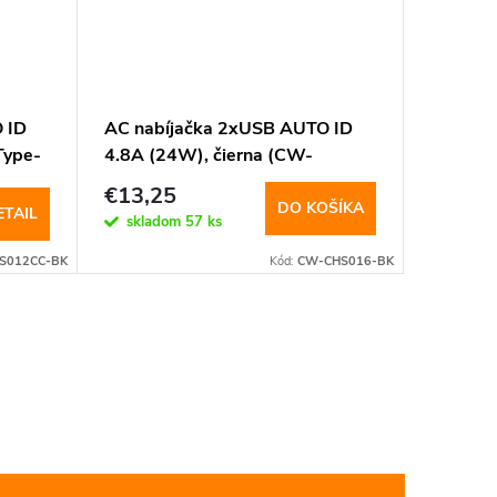
 ID
AC nabíjačka 2xUSB AUTO ID
AC nabí
Type-
4.8A (24W), čierna (CW-
Deliver
)
CHS016-BK)
C), 65W
€56,4
€13,25
CHS04
DO KOŠÍKA
ETAIL
Momentál
skladom
57 ks
nedostup
S012CC-BK
Kód:
CW-CHS016-BK