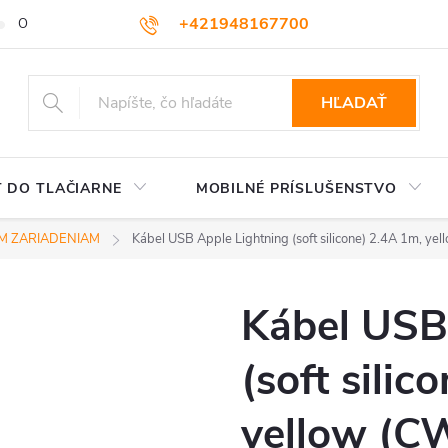
+421948167700
OBCHODNÉ PODMIENKY
VEĽKOOBCHOD
AKO NAKUPOVA
podpora@colorway.sk
HĽADAŤ
 DO TLAČIARNE
MOBILNÉ PRÍSLUŠENSTVO
M ZARIADENIAM
Kábel USB Apple Lightning (soft silicone) 2.4A 1m, 
Kábel USB
(soft silic
yellow (