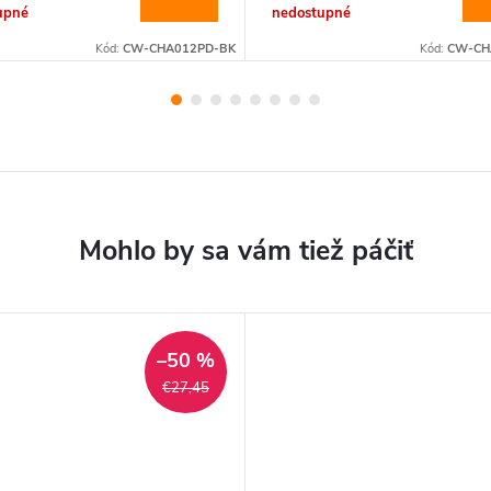
upné
nedostupné
Kód:
CW-CHA012PD-BK
Kód:
CW-CH
–50 %
€27,45