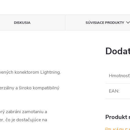
DISKUSIA
SÚVISIACE PRODUKTY
Dodat
avených konektorom Lightning.
Hmotnosť
verzálny a široko kompatibilný
EAN
:
torý zabráni zamotaniu a
Produkt n
r, čo je dostačujúce na