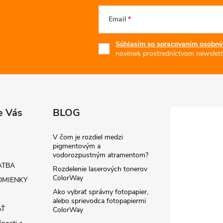
Email
Súhlasím so spracovaním osobný
noviniek prostredníctvom newslett
e Vás
BLOG
V čom je rozdiel medzi
pigmentovým a
vodorozpustným atramentom?
ATBA
Rozdelenie laserových tonerov
ColorWay
MIENKY
Ako vybrať správny fotopapier,
alebo sprievodca fotopapiermi
AŤ
ColorWay