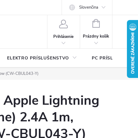
Ť
Certifikáty bezpečnosti a návody
Slovenčina
Písalo sa o nás
Katalógy na 
NÁKUPNÝ
KOŠÍK
Prázdny košík
Prihlásenie
ELEKTRO PRÍSLUŠENSTVO
PC PRÍSLUŠENSTV
yellow (CW-CBUL043-Y)
 Apple Lightning
one) 2.4A 1m,
CW-CBUL043-Y)