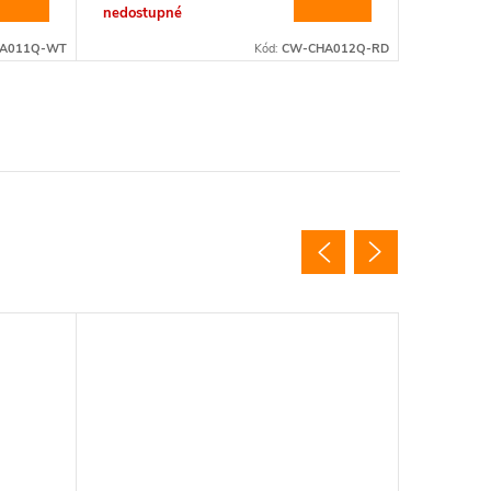
nedostupné
nedostup
A011Q-WT
Kód:
CW-CHA012Q-RD