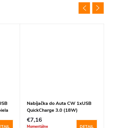
USB
Nabíjačka do Auta CW 1xUSB
Nabíjač
iela
QuickCharge 3.0 (18W)
2USB Qu
šedá (
€7,16
€11,8
Momentálne
Momentál
ETAIL
DETAIL