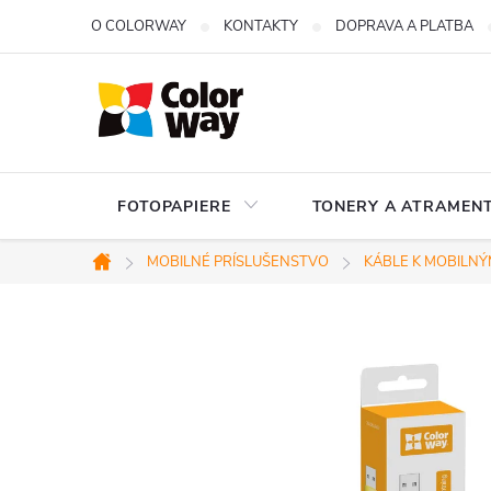
Prejsť
O COLORWAY
KONTAKTY
DOPRAVA A PLATBA
na
obsah
FOTOPAPIERE
TONERY A ATRAMENT
MOBILNÉ PRÍSLUŠENSTVO
KÁBLE K MOBILNÝ
Domov