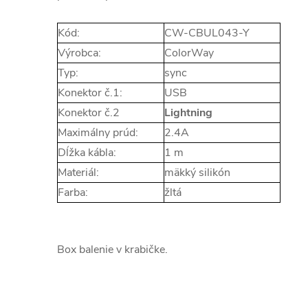
Kód:
CW-CBUL043-Y
Výrobca:
ColorWay
Typ:
sync
Konektor č.1:
USB
Konektor č.2
Lightning
Maximálny prúd:
2.4A
Dĺžka kábla:
1 m
Materiál:
mäkký silikón
Farba:
žltá
Box balenie v krabičke.