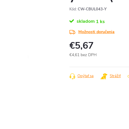
Kód:
CW-CBUL043-Y
skladom
1 ks
Možnosti doručenia
€5,67
€4,61 bez DPH
Jednotková
cena:
Opýtať sa
Strážiť