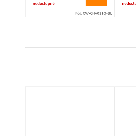
nedostupné
nedost
CHA029PD-GR
Kód:
CW-CHA011Q-BL