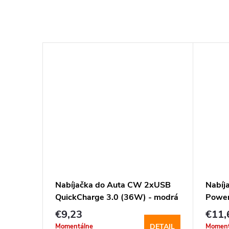
USB (
Nabíjačka do Auta CW 2xUSB
Nabíj
C 3.0 )
QuickCharge 3.0 (36W) - modrá
Power
9PD-
(36W)
€9,23
€11,
KOŠÍKA
Momentálne
Moment
DETAIL