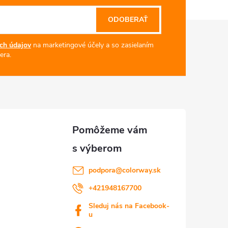
ODOBERAŤ
ch údajov
na marketingové účely a so zasielaním
era.
podpora
@
colorway.sk
+421948167700
Sleduj nás na Facebook-
u