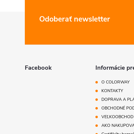
Z
Odoberať newsletter
á
p
ä
Facebook
Informácie pr
t
O COLORWAY
i
KONTAKTY
DOPRAVA A PL
e
OBCHODNÉ POD
VEĽKOOBCHOD
AKO NAKUPOV