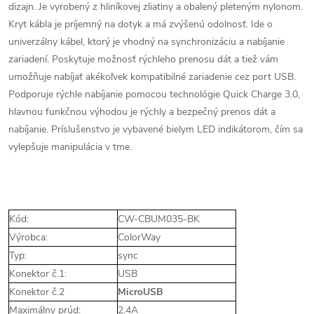
dizajn. Je vyrobený z hliníkovej zliatiny a obalený pleteným nylonom.
Kryt kábla je príjemný na dotyk a má zvýšenú odolnosť. Ide o
univerzálny kábel, ktorý je vhodný na synchronizáciu a nabíjanie
zariadení. Poskytuje možnosť rýchleho prenosu dát a tiež vám
umožňuje nabíjať akékoľvek kompatibilné zariadenie cez port USB.
Podporuje rýchle nabíjanie pomocou technológie Quick Charge 3.0,
hlavnou funkčnou výhodou je rýchly a bezpečný prenos dát a
nabíjanie. Príslušenstvo je vybavené bielym LED indikátorom, čím sa
vylepšuje manipulácia v tme.
Kód:
CW-CBUM035-BK
Výrobca:
ColorWay
Typ:
sync
Konektor č.1:
USB
Konektor č.2
MicroUSB
Maximálny prúd:
2.4A