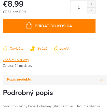
€8,99
€7,31 bez DPH
Jednotková
cena:
PRIDAŤ DO KOŠÍKA
Opýtať sa
Strážiť
Zdieľať
Značka:
ColorWay
Záruka
:
24 mesiacov
Popis produktu
Podrobný popis
Synchronizačný kábel Colorway (zliatina zinku + led) má štýlový