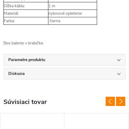
Dĺžka kábla:
1 m
Materiál:
nylonové opletenie
Farba:
čierna
Box balenie v krabičke.
Parametre produktu
Diskusia
Súvisiaci tovar