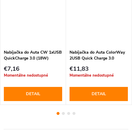
Nabíjačka do Auta CW 1xUSB
Nabíjačka do Auta ColorWay
QuickCharge 3.0 (18W)
2USB Quick Charge 3.0
(36W), šedá (CW-CHA036Q-
€7,16
€11,83
GR)
Momentálne nedostupné
Momentálne nedostupné
DETAIL
DETAIL