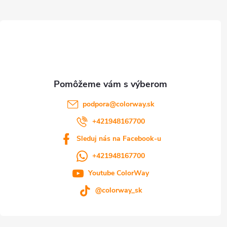
ä
t
i
e
podpora
@
colorway.sk
+421948167700
Sleduj nás na Facebook-u
+421948167700
Youtube ColorWay
@colorway_sk