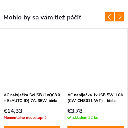
AC nabíjačka 6xUSB (1xQC3.0
AC nabíjačka 1xUSB 5W 1.0A
+ 5xAUTO ID) 7A, 35W, biela
(CW-CHS011-WT) - biela
(CW-CHS019Q-WT)
€14,33
€3,78
Momentálne nedostupné
skladom
32 ks