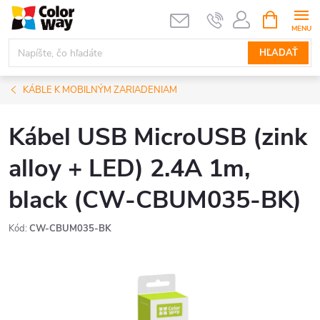
Prejsť
NÁKUPN
KOŠÍK
na
obsah
HĽADAŤ
KÁBLE K MOBILNÝM ZARIADENIAM
Kábel USB MicroUSB (zink
alloy + LED) 2.4A 1m,
black (CW-CBUM035-BK)
Kód:
CW-CBUM035-BK