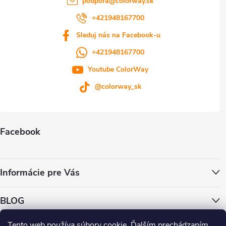
podpora
@
colorway.sk
+421948167700
Sleduj nás na Facebook-u
+421948167700
Youtube ColorWay
@colorway_sk
Facebook
Informácie pre Vás
BLOG
Tento web používa súbory cookie. Ďalším prechádzaním