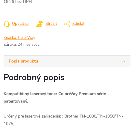
€9,26 bez DPH
Jednotková
cena:
Opýtať sa
Strážiť
Zdieľať
Značka:
ColorWay
Záruka
:
24 mesiacov
Popis produktu
Podrobný popis
Kompatibilný laserový toner ColorWay Premium série
-
patentovaný.
Určený pre laserové zariadenia: : Brother TN-1030/TN-1050/TN-
1075;