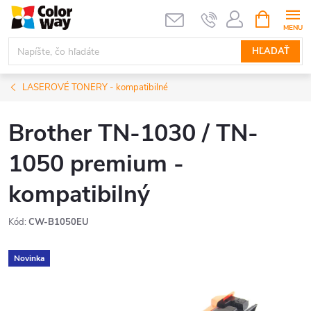
Prejsť
NÁKUPN
KOŠÍK
na
obsah
HĽADAŤ
LASEROVÉ TONERY - kompatibilné
Brother TN-1030 / TN-
1050 premium -
kompatibilný
Kód:
CW-B1050EU
Novinka