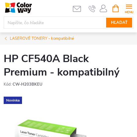
Prejsť
NÁKUPN
KOŠÍK
na
obsah
HĽADAŤ
LASEROVÉ TONERY - kompatibilné
HP CF540A Black
Premium - kompatibilný
Kód:
CW-H203BKEU
Novinka