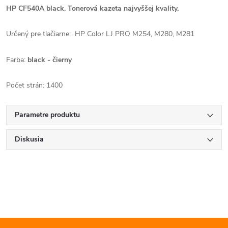
HP CF540A black. T
onerová kazeta najvyššej kvality.
Určený pre tlačiarne:
HP
Color
LJ
PRO M254, M280, M281
Farba:
black - čierny
Počet strán: 1400
Parametre produktu
Diskusia