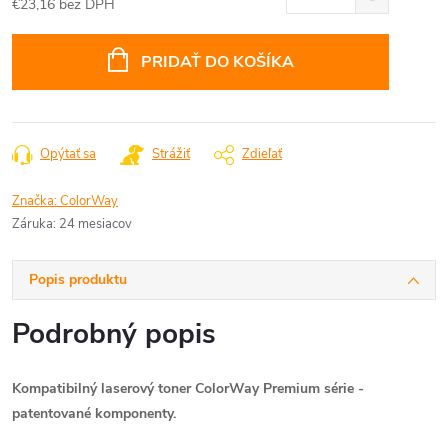
€23,16 bez DPH
Jednotková
cena:
PRIDAŤ DO KOŠÍKA
Opýtať sa
Strážiť
Zdieľať
Značka:
ColorWay
Záruka
:
24 mesiacov
Popis produktu
Podrobný popis
Kompatibilný laserový toner ColorWay Premium série
-
patentované komponenty.