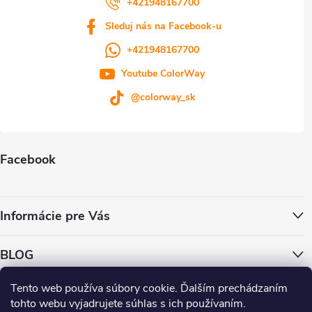
+421948167700
Sleduj nás na Facebook-u
+421948167700
Youtube ColorWay
@colorway_sk
Facebook
Informácie pre Vás
BLOG
Tento web používa súbory cookie. Ďalším prechádzaním
ColorWay.cz
ColorWay.sk
ColorWay.com
CapitalSystem.eu
tohto webu vyjadrujete súhlas s ich používaním.