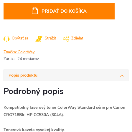
Jednotková
cena:
PRIDAŤ DO KOŠÍKA
Opýtať sa
Strážiť
Zdieľať
Značka:
ColorWay
Záruka
:
24 mesiacov
Popis produktu
Podrobný popis
Kompatibilný laserový toner ColorWay Standard série pre Canon
CRG718Bk; HP CC530A (304A).
Tonerová kazeta vysokej kvality.