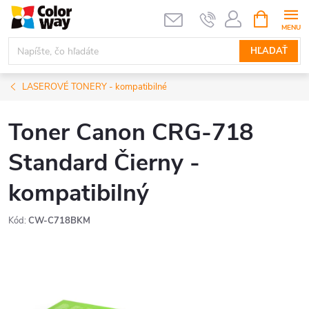
Prejsť
NÁKUPN
KOŠÍK
na
obsah
HĽADAŤ
LASEROVÉ TONERY - kompatibilné
Toner Canon CRG-718
Standard Čierny -
kompatibilný
Kód:
CW-C718BKM