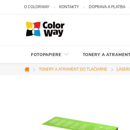
Prejsť
O COLORWAY
KONTAKTY
DOPRAVA A PLATBA
na
obsah
FOTOPAPIERE
TONERY A ATRAMENT
TONERY A ATRAMENT DO TLAČIARNE
LASERO
Domov