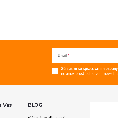
Email
Súhlasím so spracovaním osobný
noviniek prostredníctvom newslett
e Vás
BLOG
V čom je rozdiel medzi