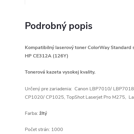
Podrobný popis
Kompatibilný laserový toner ColorWay Standard 
HP CE312A (126Y)
Tonerová kazeta vysokej kvality.
Určený pre zariadenia: Canon LBP7010/ LBP7018; 
CP1020/ CP1025, TopShot Laserjet Pro M275, Las
Farba:
žltý
Počet strán: 1000