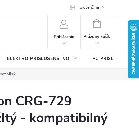
Ť
Certifikáty bezpečnosti a návody
Slovenčina
Písalo sa o nás
Katalógy na 
NÁKUPNÝ
KOŠÍK
Prázdny košík
Prihlásenie
ELEKTRO PRÍSLUŠENSTVO
PC PRÍSLUŠENSTV
atibilný
non CRG-729
ltý - kompatibilný