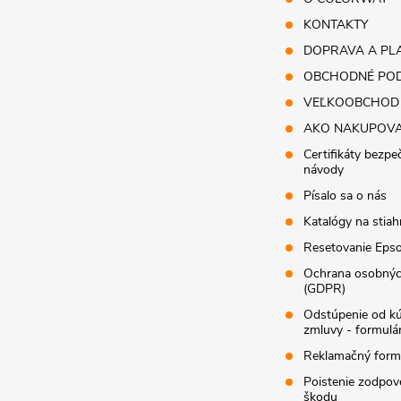
i
KONTAKTY
DOPRAVA A PL
e
OBCHODNÉ POD
VEĽKOOBCHOD
AKO NAKUPOV
Certifikáty bezpe
návody
Písalo sa o nás
Katalógy na stiah
Resetovanie Epso
Ochrana osobnýc
(GDPR)
Odstúpenie od k
zmluvy - formulá
Reklamačný form
Poistenie zodpov
škodu