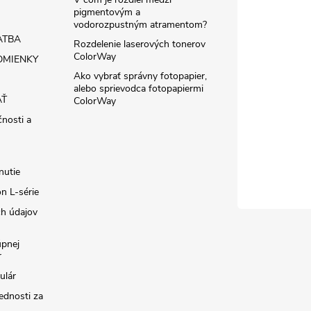
pigmentovým a
vodorozpustným atramentom?
ATBA
Rozdelenie laserových tonerov
ColorWay
MIENKY
Ako vybrať správny fotopapier,
alebo sprievodca fotopapiermi
AŤ
ColorWay
čnosti a
nutie
n L-série
h údajov
úpnej
r
ulár
ednosti za