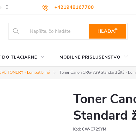
+421948167700
OBCHODNÉ PODMIENKY
VEĽKOOBCHOD
AKO NAKUPOVA
podpora@colorway.sk
HĽADAŤ
 DO TLAČIARNE
MOBILNÉ PRÍSLUŠENSTVO
VÉ TONERY - kompatibilné
Toner Canon CRG-729 Standard žltý - komp
Toner Ca
Standard ž
Kód:
CW-C729YM