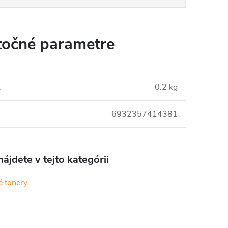
očné parametre
:
0.2 kg
6932357414381
ájdete v tejto kategórii
é tonery