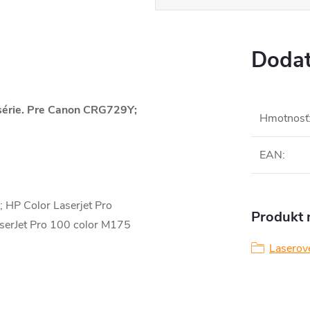
Dodat
série. Pre Canon CRG729Y;
Hmotnosť
EAN
:
HP Color Laserjet Pro
Produkt n
erJet Pro 100 color M175
Laserov