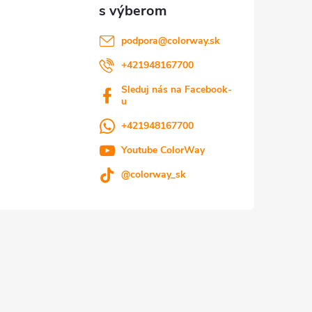
podpora
@
colorway.sk
+421948167700
Sleduj nás na Facebook-
u
+421948167700
Youtube ColorWay
@colorway_sk