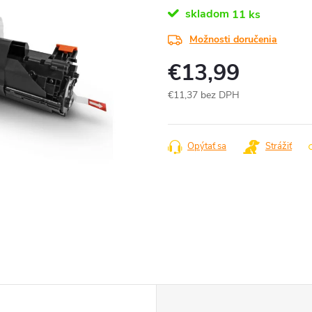
skladom
11 ks
Možnosti doručenia
€13,99
€11,37 bez DPH
Jednotková
cena:
Opýtať sa
Strážiť