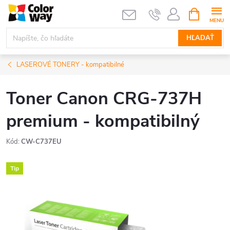
Prejsť
NÁKUPN
KOŠÍK
na
obsah
HĽADAŤ
LASEROVÉ TONERY - kompatibilné
Toner Canon CRG-737H
premium - kompatibilný
Kód:
CW-C737EU
Tip