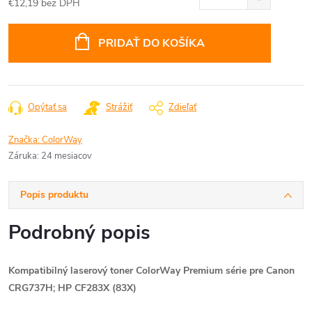
€12,19 bez DPH
Jednotková
cena:
PRIDAŤ DO KOŠÍKA
Opýtať sa
Strážiť
Zdieľať
Značka:
ColorWay
Záruka
:
24 mesiacov
Popis produktu
Podrobný popis
Kompatibilný laserový toner ColorWay Premium série pre Canon
CRG737H; HP CF283X (83X)