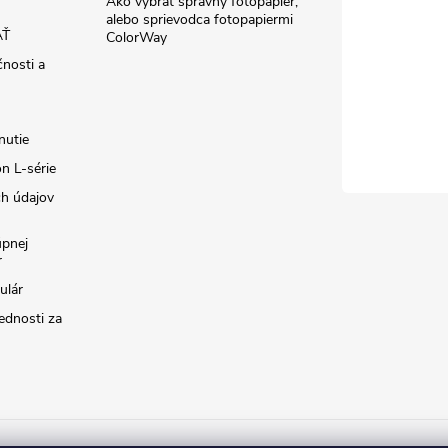
Ako vybrať správny fotopapier,
alebo sprievodca fotopapiermi
AŤ
ColorWay
čnosti a
nutie
n L-série
h údajov
úpnej
r
ulár
ednosti za