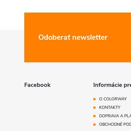
Z
Odoberať newsletter
á
p
ä
Facebook
Informácie pr
t
O COLORWAY
i
KONTAKTY
DOPRAVA A PL
e
OBCHODNÉ POD