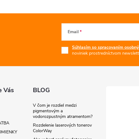
Email
Súhlasím so spracovaním osobný
noviniek prostredníctvom newslett
e Vás
BLOG
V čom je rozdiel medzi
pigmentovým a
vodorozpustným atramentom?
ATBA
Rozdelenie laserových tonerov
ColorWay
MIENKY