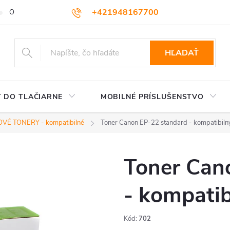
+421948167700
OBCHODNÉ PODMIENKY
VEĽKOOBCHOD
AKO NAKUPOVA
podpora@colorway.sk
HĽADAŤ
 DO TLAČIARNE
MOBILNÉ PRÍSLUŠENSTVO
VÉ TONERY - kompatibilné
Toner Canon EP-22 standard - kompatibiln
Toner Can
- kompatib
Kód:
702