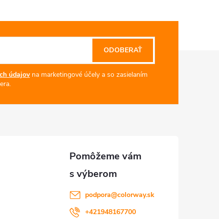
ODOBERAŤ
ch údajov
na marketingové účely a so zasielaním
era.
podpora
@
colorway.sk
+421948167700