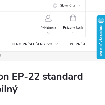
Ť
Certifikáty bezpečnosti a návody
Slovenčina
Písalo sa o nás
Katalógy na 
NÁKUPNÝ
KOŠÍK
Prázdny košík
Prihlásenie
ELEKTRO PRÍSLUŠENSTVO
PC PRÍSLUŠENSTV
ý
on EP-22 standard
ilný