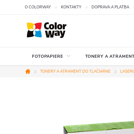
Prejsť
O COLORWAY
KONTAKTY
DOPRAVA A PLATBA
na
obsah
FOTOPAPIERE
TONERY A ATRAMENT
TONERY A ATRAMENT DO TLAČIARNE
LASERO
Domov