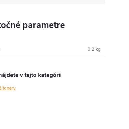
očné parametre
:
0.2 kg
ájdete v tejto kategórii
é tonery