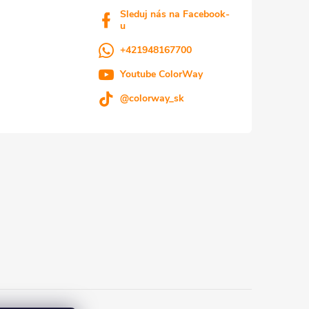
Sleduj nás na Facebook-
u
+421948167700
Youtube ColorWay
@colorway_sk