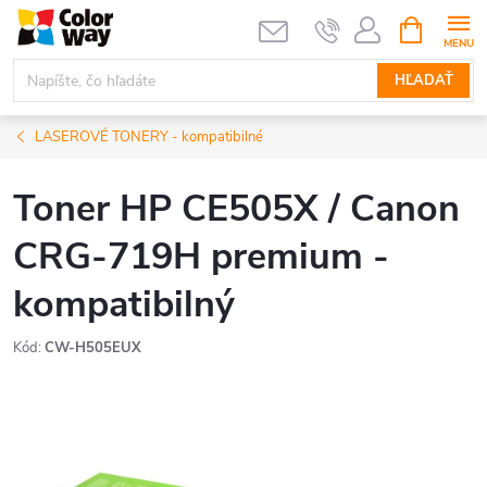
Prejsť
NÁKUPN
KOŠÍK
na
obsah
HĽADAŤ
LASEROVÉ TONERY - kompatibilné
Toner HP CE505X / Canon
CRG-719H premium -
kompatibilný
Kód:
CW-H505EUX