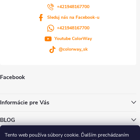
+421948167700
Sleduj nás na Facebook-u
+421948167700
Youtube ColorWay
@colorway_sk
Facebook
Informácie pre Vás
BLOG
Tento web používa súbory cookie. Ďalším prechádzaním
ColorWay.cz
ColorWay.sk
ColorWay.com
CapitalSystem.eu