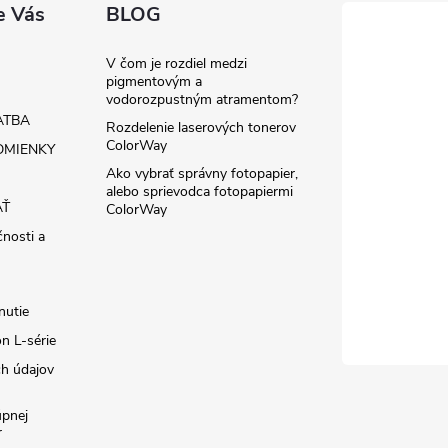
e Vás
BLOG
V čom je rozdiel medzi
pigmentovým a
vodorozpustným atramentom?
ATBA
Rozdelenie laserových tonerov
ColorWay
MIENKY
Ako vybrať správny fotopapier,
alebo sprievodca fotopapiermi
AŤ
ColorWay
čnosti a
nutie
n L-série
h údajov
úpnej
r