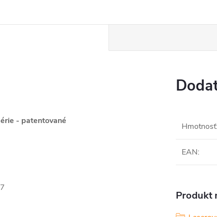
Dodat
érie
- patentované
Hmotnosť
EAN
:
77
Produkt n