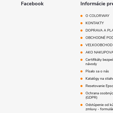
ä
Facebook
Informácie pr
t
O COLORWAY
i
KONTAKTY
DOPRAVA A PL
e
OBCHODNÉ POD
VEĽKOOBCHOD
AKO NAKUPOV
Certifikáty bezpe
návody
Písalo sa o nás
Katalógy na stiah
Resetovanie Epso
Ochrana osobnýc
(GDPR)
Odstúpenie od k
zmluvy - formulá