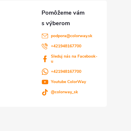
podpora
@
colorway.sk
+421948167700
Sleduj nás na Facebook-
u
+421948167700
Youtube ColorWay
@colorway_sk