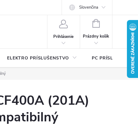
Ť
Certifikáty bezpečnosti a návody
Slovenčina
Písalo sa o nás
Katalógy na 
NÁKUPNÝ
KOŠÍK
Prázdny košík
Prihlásenie
ELEKTRO PRÍSLUŠENSTVO
PC PRÍSLUŠENSTV
ilný
CF400A (201A)
mpatibilný