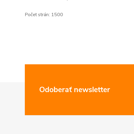
Počet strán: 1500
Z
Odoberať newsletter
á
p