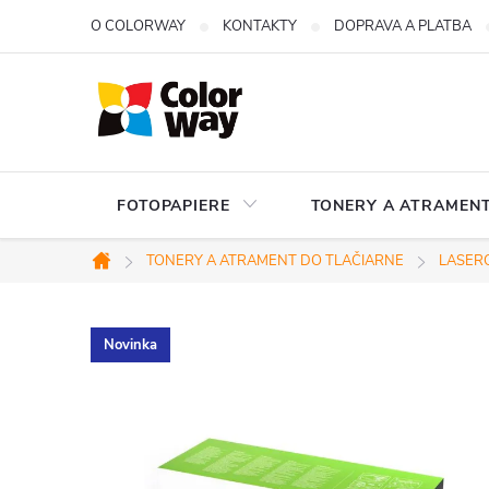
Prejsť
O COLORWAY
KONTAKTY
DOPRAVA A PLATBA
na
obsah
FOTOPAPIERE
TONERY A ATRAMENT
TONERY A ATRAMENT DO TLAČIARNE
LASERO
Domov
Novinka