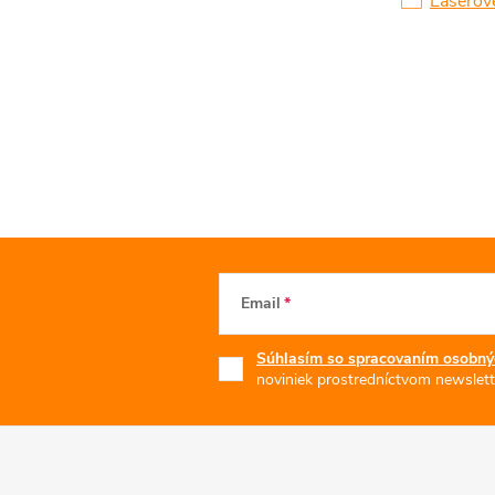
Laserov
Email
Súhlasím so spracovaním osobný
noviniek prostredníctvom newslett