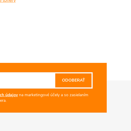
é tonery
ODOBERAŤ
ch údajov
na marketingové účely a so zasielaním
era.