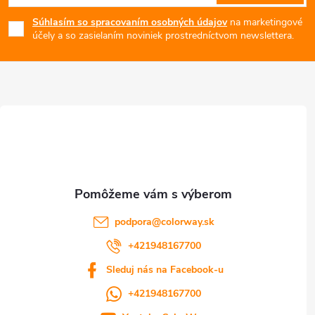
á
Súhlasím so spracovaním osobných údajov
na marketingové
p
účely a so zasielaním noviniek prostredníctvom newslettera.
ä
t
i
e
podpora
@
colorway.sk
+421948167700
Sleduj nás na Facebook-u
+421948167700