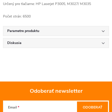
Určený pre tlačiarne: HP Laserjet P3005, M3027/ M3035
Počet strán: 6500
Parametre produktu
Diskusia
Odoberať newsletter
Z
Email
ODOBERAŤ