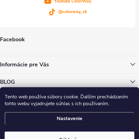
Youtube ColorWay
@colorway_sk
Facebook
Informácie pre Vás
BLOG
Tento web používa súbory cookie. Ďalším prechádzaním
ColorWay.cz
ColorWay.sk
ColorWay.com
CapitalSystem.eu
tohto webu vyjadrujete súhlas s ich používaním.
Heureka.sk
Nastavenie
Copyright 2026
. Všetky práva vyhradené.