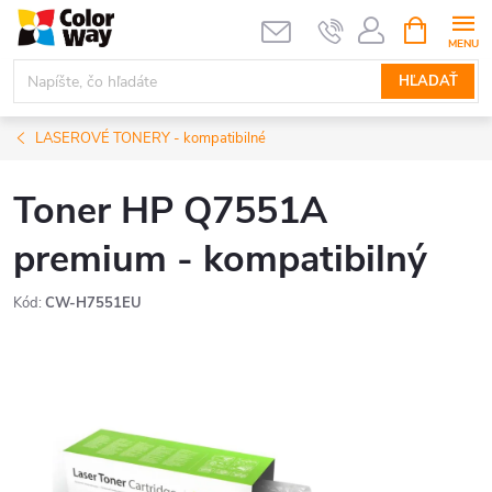
Prejsť
NÁKUPN
KOŠÍK
na
obsah
HĽADAŤ
LASEROVÉ TONERY - kompatibilné
Toner HP Q7551A
premium - kompatibilný
Kód:
CW-H7551EU