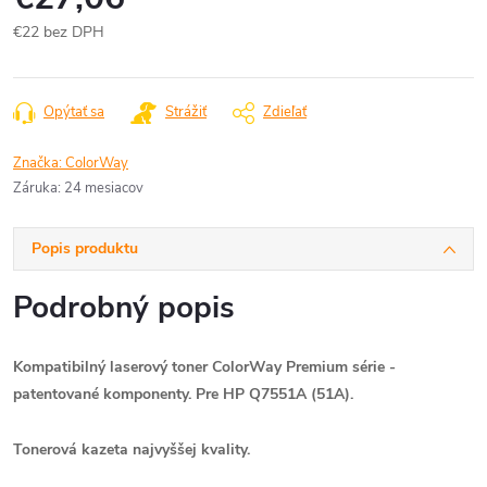
€22 bez DPH
Jednotková
cena:
Opýtať sa
Strážiť
Zdieľať
Značka:
ColorWay
Záruka
:
24 mesiacov
Popis produktu
Podrobný popis
Kompatibilný laserový toner ColorWay Premium série
-
patentované komponenty. Pre HP Q7551A (51A).
Tonerová kazeta najvyššej kvality.