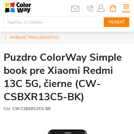
Prejsť
NÁKUPN
KOŠÍK
na
obsah
HĽADAŤ
MOBILNÉ PRÍSLUŠENSTVO
Puzdro ColorWay Simple
book pre Xiaomi Redmi
13C 5G, čierne (CW-
CSBXR13C5-BK)
Kód:
CW-CSBXR13C5-BK