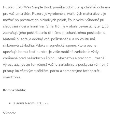
Puzdro ColorWay Simple Book ponúka odolnú a spoľahlivú ochrana
pre váš smartfón. Puzdro je vyrobené z kvalitných materiálov a je
možné ho prestaviť do niekoľkých polôh, čo je veľmi výhodné pri
sledovaní videí a hraní hier. Smartfón je v obale pevne uchytený, čo
zabraňuje jeho poškriabaniu či inému mechanickému poškodeniu.
Materiál puzdra je odolný voči poškriabaniu a vo vnútri má
silikónovú základňu. Vďaka magnetickej spone, ktorá pevne
upevňuje hornú časť puzdra, je vaše mobilné zariadenie vždy
chránené pred nežiaducou špinou, vlhkosťou a prachom. Presné
výrezy zachovajú funkčnosť vášho zariadenia a poskytnú vám plný
prístup ku všetkým tlačidlám, portu a samozrejme fotoaparátu
smartfónu.
Kompatibilita:
Xiaomi Redmi 13C 5G
Výhody: