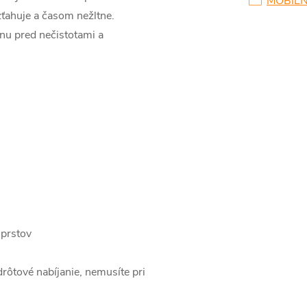
MOBILN
zťahuje a časom nežltne.
nu pred nečistotami a
 prstov
rôtové nabíjanie, nemusíte pri