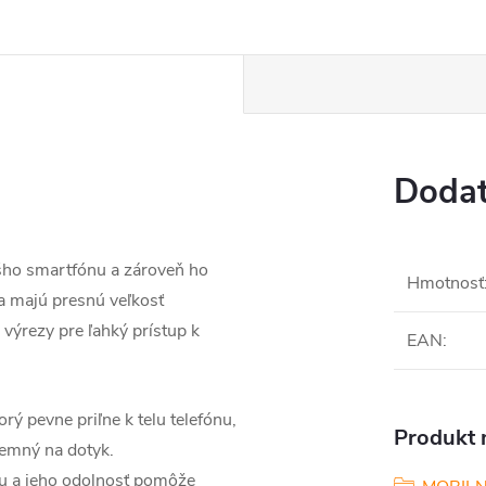
Dodat
šho smartfónu a zároveň ho
Hmotnosť
a majú presnú veľkosť
 výrezy pre ľahký prístup k
EAN
:
rý pevne priľne k telu telefónu,
Produkt n
jemný na dotyk.
nu a jeho odolnosť pomôže