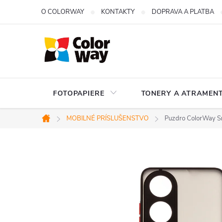
Prejsť
O COLORWAY
KONTAKTY
DOPRAVA A PLATBA
na
obsah
FOTOPAPIERE
TONERY A ATRAMENT
MOBILNÉ PRÍSLUŠENSTVO
Puzdro ColorWay 
Domov