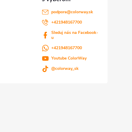
podpora
@
colorway.sk
+421948167700
Sleduj nás na Facebook-
u
+421948167700
Youtube ColorWay
@colorway_sk