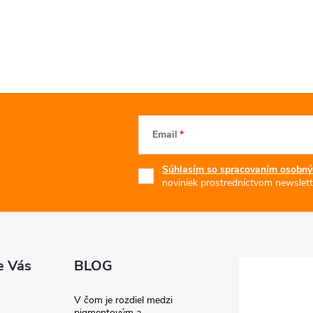
Email
Súhlasím so spracovaním osobný
noviniek prostredníctvom newslett
e Vás
BLOG
V čom je rozdiel medzi
pigmentovým a