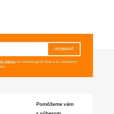
ODOBERAŤ
ch údajov
na marketingové účely a so zasielaním
era.