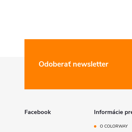
Z
Odoberať newsletter
á
p
ä
Facebook
Informácie pr
t
O COLORWAY