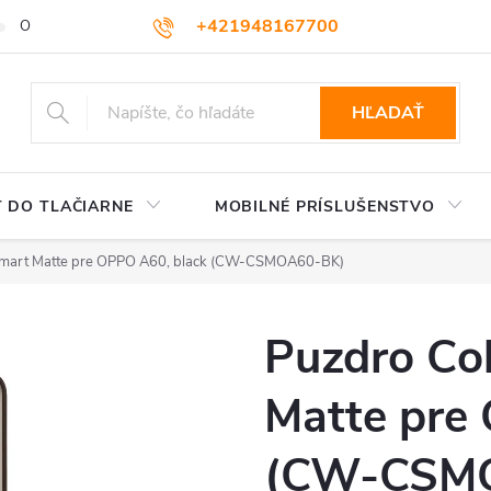
+421948167700
OBCHODNÉ PODMIENKY
VEĽKOOBCHOD
AKO NAKUPOVA
podpora@colorway.sk
HĽADAŤ
 DO TLAČIARNE
MOBILNÉ PRÍSLUŠENSTVO
Smart Matte pre OPPO A60, black (CW-CSMOA60-BK)
Puzdro Co
Matte pre
(CW-CSM