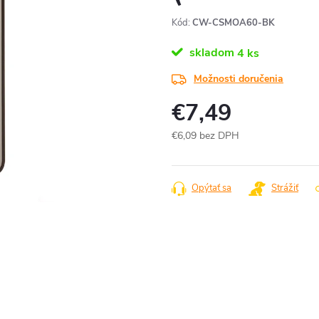
Kód:
CW-CSMOA60-BK
skladom
4 ks
Možnosti doručenia
€7,49
€6,09 bez DPH
Jednotková
cena:
Opýtať sa
Strážiť