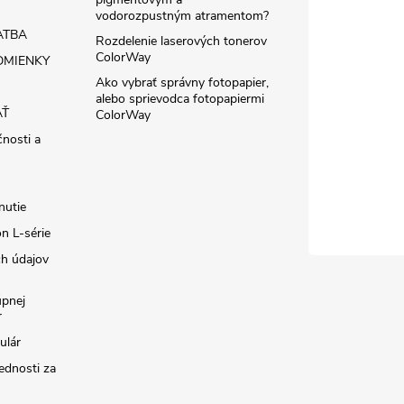
vodorozpustným atramentom?
ATBA
Rozdelenie laserových tonerov
ColorWay
MIENKY
Ako vybrať správny fotopapier,
alebo sprievodca fotopapiermi
AŤ
ColorWay
čnosti a
nutie
n L-série
h údajov
úpnej
r
ulár
ednosti za