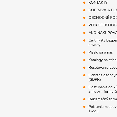
i
KONTAKTY
DOPRAVA A PL
e
OBCHODNÉ POD
VEĽKOOBCHOD
AKO NAKUPOV
Certifikáty bezpe
návody
Písalo sa o nás
Katalógy na stiah
Resetovanie Epso
Ochrana osobnýc
(GDPR)
Odstúpenie od k
zmluvy - formulá
Reklamačný form
Poistenie zodpov
škodu