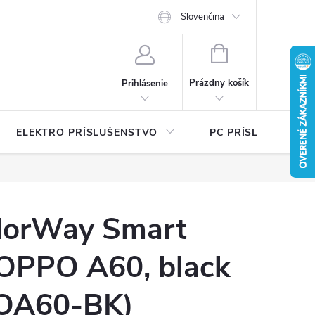
Ť
Certifikáty bezpečnosti a návody
Slovenčina
Písalo sa o nás
Katalógy na 
NÁKUPNÝ
KOŠÍK
Prázdny košík
Prihlásenie
ELEKTRO PRÍSLUŠENSTVO
PC PRÍSLUŠENSTV
lorWay Smart
 OPPO A60, black
OA60-BK)