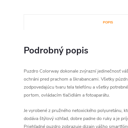
POPIS
Podrobný popis
Puzdro Colorway dokonale zvýrazní jedinečnosť vá
ochráni pred prachom a škrabancami. Všetky púzdr
zodpovedajúcu tvaru tela telefónu a všetky potrebné
portom, ovládacím tlačidlám a fotoaparátu.
Je vyrobené z pružného netoxického polyuretánu, kto
dodáva štýlový vzhľad, dobre padne do ruky a je prí
Priehľadné puzdro zobrazuje dizajn vášho smartfó