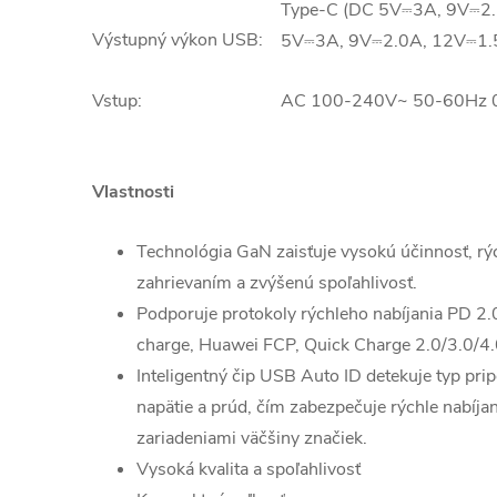
Type-C (DC 5V⎓3A, 9V⎓2
Výstupný výkon USB
:
5V⎓3A, 9V⎓2.0A, 12V⎓1.
Vstup:
AC 100-240V~ 50-60Hz 
Vlastnosti
Technológia GaN zaisťuje vysokú účinnosť, rý
zahrievaním a zvýšenú spoľahlivosť.
Podporuje protokoly rýchleho nabíjania PD 2
charge, Huawei FCP, Quick Charge 2.0/3.0/
Inteligentný čip USB Auto ID detekuje typ pri
napätie a prúd, čím zabezpečuje rýchle nabíjan
zariadeniami väčšiny značiek.
Vysoká kvalita a spoľahlivosť