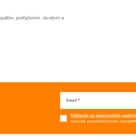
epätím, preťažením, skratom a
Email
Súhlasím so spracovaním osobný
noviniek prostredníctvom newslett