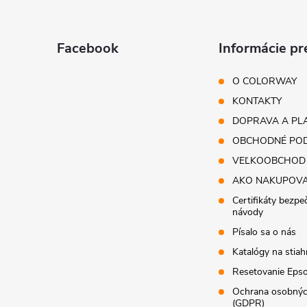
p
ä
Facebook
Informácie pr
t
O COLORWAY
i
KONTAKTY
DOPRAVA A PL
e
OBCHODNÉ POD
VEĽKOOBCHOD
AKO NAKUPOV
Certifikáty bezpe
návody
Písalo sa o nás
Katalógy na stiah
Resetovanie Epso
Ochrana osobnýc
(GDPR)