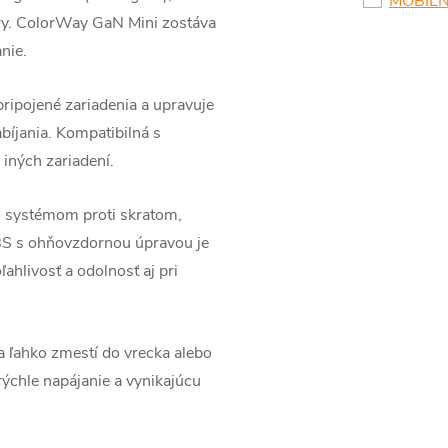
MOBILN
téry. ColorWay GaN Mini zostáva
nie.
ripojené zariadenia a upravuje
bíjania. Kompatibilná s
iných zariadení.
 systémom proti skratom,
ABS s ohňovzdornou úpravou je
ahlivosť a odolnosť aj pri
ľahko zmestí do vrecka alebo
rýchle napájanie a vynikajúcu