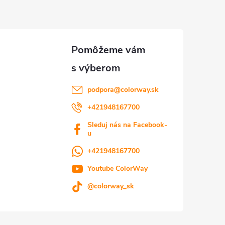
podpora
@
colorway.sk
+421948167700
Sleduj nás na Facebook-
u
+421948167700
Youtube ColorWay
@colorway_sk