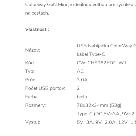
Colorway GaN Mini je ideálnou voľbou pre rýchle a
na cestách.
Vlastnosti:
USB Nabíjačka ColorWay 
Názov:
kábel Type-C
Kód:
CW-CHS062PDC-WT
Typ:
AC
Prúd:
3.0A
Počet USB portov:
2
Farba:
biela
Rozmery:
78x32x34mm (53g)
Type-C (DC 5V⎓3A, 9V⎓2.
Výstup:
5V⎓3A, 9V⎓2.0A, 12V⎓1.