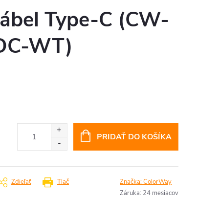
kábel Type-C (CW-
DC-WT)
PRIDAŤ DO KOŠÍKA
Zdieľať
Tlač
Značka:
ColorWay
Záruka
:
24 mesiacov