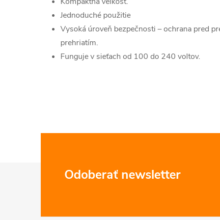
Kompaktná veľkosť.
Jednoduché použitie
Vysoká úroveň bezpečnosti – ochrana pred pr
prehriatím.
Funguje v sieťach od 100 do 240 voltov.
Z
Odoberať newsletter
á