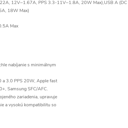
.22A, 12V⎓1.67A, PPS 3.3-11V⎓1.8A, 20W Max),USB A (DC
5A, 18W Max)
0.5A Max
chle nabíjanie s minimálnym
.0 a 3.0 PPS 20W, Apple fast
4.0+, Samsung SFC/AFC.
pojeného zariadenia, upravuje
ie a vysokú kompatibilitu so