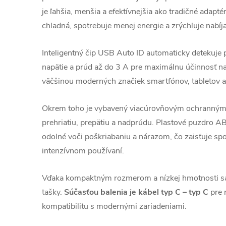
je ľahšia, menšia a efektívnejšia ako tradičné adap
chladná, spotrebuje menej energie a zrýchľuje nabíja
Inteligentný čip USB Auto ID automaticky detekuje p
napätie a prúd až do 3 A pre maximálnu účinnosť na
väčšinou moderných značiek smartfónov, tabletov a 
Okrem toho je vybavený viacúrovňovým ochranným
prehriatiu, prepätiu a nadprúdu. Plastové puzdro 
odolné voči poškriabaniu a nárazom, čo zaisťuje spoľ
intenzívnom používaní.
Vďaka kompaktným rozmerom a nízkej hmotnosti sa 
tašky.
Súčasťou balenia je kábel typ C – typ C
pre 
kompatibilitu s modernými zariadeniami.