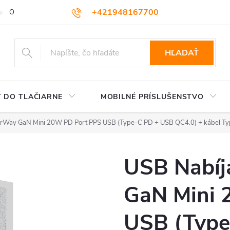
+421948167700
OBCHODNÉ PODMIENKY
VEĽKOOBCHOD
AKO NAKUPOVA
podpora@colorway.sk
HĽADAŤ
 DO TLAČIARNE
MOBILNÉ PRÍSLUŠENSTVO
orWay GaN Mini 20W PD Port PPS USB (Type-C PD + USB QC4.0) + kábe
USB Nabíj
GaN Mini 
USB (Type