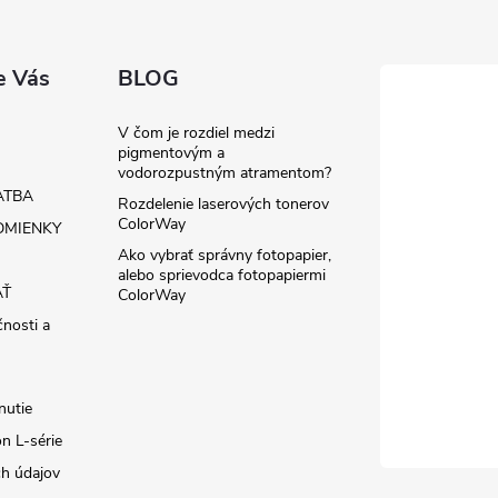
e Vás
BLOG
V čom je rozdiel medzi
pigmentovým a
vodorozpustným atramentom?
ATBA
Rozdelenie laserových tonerov
ColorWay
MIENKY
Ako vybrať správny fotopapier,
alebo sprievodca fotopapiermi
AŤ
ColorWay
čnosti a
nutie
n L-série
h údajov