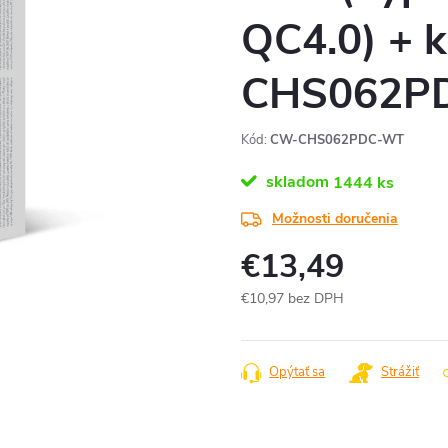
QC4.0) + 
CHS062P
Kód:
CW-CHS062PDC-WT
skladom
1444 ks
Možnosti doručenia
€13,49
€10,97 bez DPH
Jednotková
cena:
Opýtať sa
Strážiť