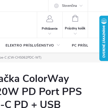
Ť
Certifikáty bezpečnosti a návody
Slovenčina
Písalo sa o nás
Katalógy na 
NÁKUPNÝ
KOŠÍK
Prázdny košík
Prihlásenie
ELEKTRO PRÍSLUŠENSTVO
PC PRÍSLUŠENSTV
l Type-C (CW-CHS062PDC-WT)
ačka ColorWay
20W PD Port PPS
-C PD + USB