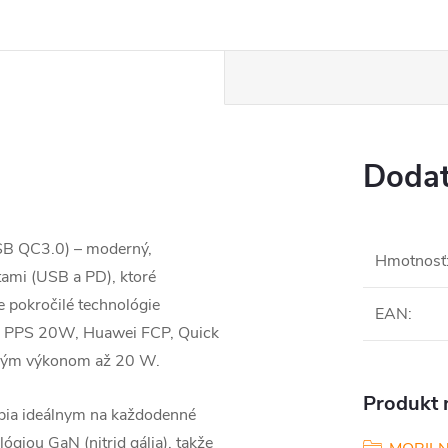
Dodat
B QC3.0) – moderný,
Hmotnosť
ami (USB a PD), ktoré
 pokročilé technológie
EAN
:
3.0 PPS 20W, Huawei FCP, Quick
ným výkonom až 20 W.
Produkt n
obia ideálnym na každodenné
ógiou GaN (nitrid gália), takže