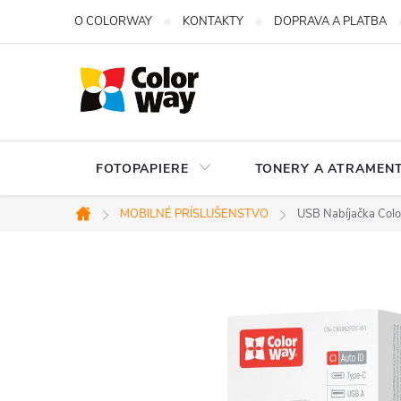
Prejsť
O COLORWAY
KONTAKTY
DOPRAVA A PLATBA
na
obsah
FOTOPAPIERE
TONERY A ATRAMENT
MOBILNÉ PRÍSLUŠENSTVO
USB Nabíjačka Col
Domov