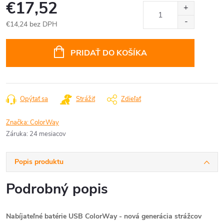
€17,52
€14,24 bez DPH
Jednotková
cena:
PRIDAŤ DO KOŠÍKA
Opýtať sa
Strážiť
Zdieľať
Značka:
ColorWay
Záruka
:
24 mesiacov
Popis produktu
Podrobný popis
Nabíjateľné batérie USB ColorWay - nová generácia strážcov