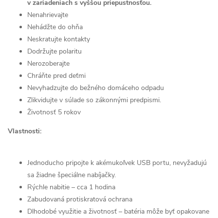
v zariadeniach s vyššou priepustnosťou.
Nenahrievajte
Nehádžte do ohňa
Neskratujte kontakty
Dodržujte polaritu
Nerozoberajte
Chráňte pred deťmi
Nevyhadzujte do bežného domáceho odpadu
Zlikvidujte v súlade so zákonnými predpismi.
Životnosť 5 rokov
Vlastnosti:
Jednoducho pripojte k akémukoľvek USB portu, nevyžadujú
sa žiadne špeciálne nabíjačky.
Rýchle nabitie – cca 1 hodina
Zabudovaná protiskratová ochrana
Dlhodobé využitie a životnosť – batéria môže byť opakovane