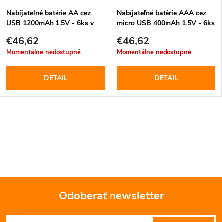
Nabíjateľné batérie AA cez
Nabíjateľné batérie AAA cez
USB 1200mAh 1.5V - 6ks v
micro USB 400mAh 1.5V - 6ks
balení (CW-UBAA-07)
v balení (CW-UBAAA-06)
€46,62
€46,62
Momentálne nedostupné
Momentálne nedostupné
DETAIL
DETAIL
Odoberať newsletter
Z