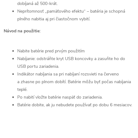
dobíjaná až 500-krát.
Neprítomnosť „pamäťového efektu“ – batéria je schopná
plného nabitia aj pri čiastočnom vybití.
Návod na použitie:
Nabite batérie pred prvým použitím
Nabíjanie: odstráňte kryt USB koncovky a zasuňte ho do
USB portu zariadenia.
Indikátor nabíjania sa pri nabíjaní rozsvieti na červeno
a zhasne po plnom dobítí. Batérie môžu byť počas nabíjania
teplé.
Po nabití vložte batérie naspäť do zariadenia.
Batérie dobite, ak ju nebudete používať po dobu 6 mesiacov.