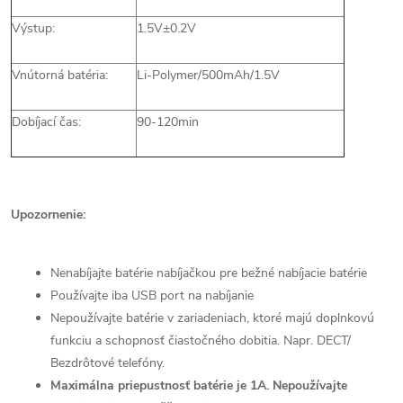
Výstup:
1.5V±0.2V
Vnútorná batéria:
Li-Polymer/500mAh/1.5V
Dobíjací čas:
90-120min
Upozornenie:
Nenabíjajte batérie nabíjačkou pre bežné nabíjacie batérie
Používajte iba USB port na nabíjanie
Nepoužívajte batérie v zariadeniach, ktoré majú doplnkovú
funkciu a schopnosť čiastočného dobitia. Napr. DECT/
Bezdrôtové telefóny.
Maximálna priepustnosť batérie je 1A. Nepoužívajte