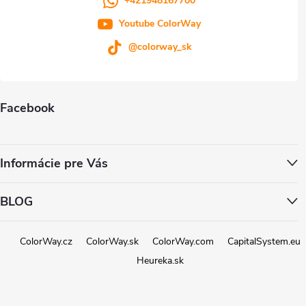
+421948167700
Youtube ColorWay
@colorway_sk
Facebook
Informácie pre Vás
BLOG
ColorWay.cz
ColorWay.sk
ColorWay.com
CapitalSystem.eu
Heureka.sk