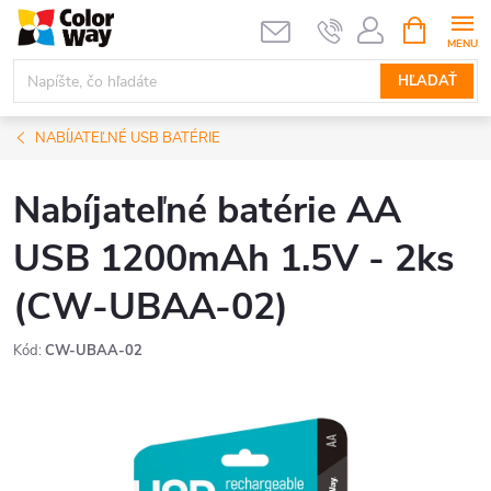
Prejsť
NÁKUPN
KOŠÍK
na
obsah
HĽADAŤ
NABÍJATEĽNÉ USB BATÉRIE
Nabíjateľné batérie AA
USB 1200mAh 1.5V - 2ks
(CW-UBAA-02)
Kód:
CW-UBAA-02