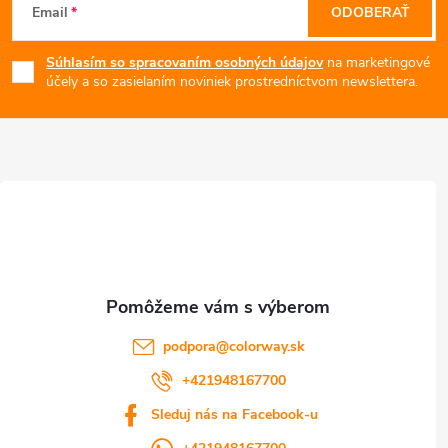
Email
ODOBERAŤ
á
Súhlasím so spracovaním osobných údajov
na marketingové
p
účely a so zasielaním noviniek prostredníctvom newslettera.
ä
t
i
e
podpora
@
colorway.sk
+421948167700
Sleduj nás na Facebook-u