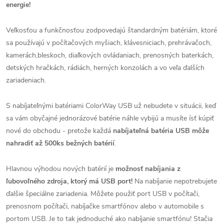
energie!
Veľkosťou a funkčnosťou zodpovedajú štandardným batériám, ktoré
sa používajú v počítačových myšiach, klávesniciach, prehrávačoch,
kamerách,bleskoch, diaľkových ovládaniach, prenosných baterkách,
detských hračkách, rádiách, herných konzolách a vo veľa ďalších
zariadeniach.
S nabíjateľnými batériami ColorWay USB už nebudete v situácii, keď
sa vám obyčajné jednorázové batérie náhle vybijú a musíte ísť kúpiť
nové do obchodu - pretože každá
nabíjateľná batéria USB môže
nahradiť až 500ks bežných batérií
.
Hlavnou výhodou nových batérií je
možnosť nabíjania z
ľubovoľného zdroja, ktorý má USB port!
Na nabíjanie nepotrebujete
ďalšie špeciálne zariadenia. Môžete použiť port USB v počítači,
prenosnom počítači, nabíjačke smartfónov alebo v automobile s
portom USB. Je to tak jednoduché ako nabíjanie smartfónu! Stačia