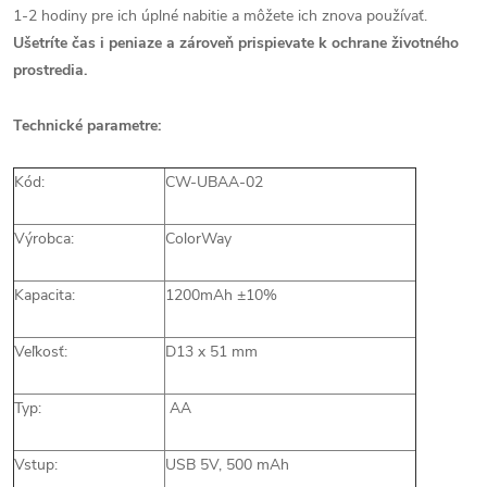
1-2 hodiny pre ich úplné nabitie a môžete ich znova používať.
Ušetríte čas i peniaze a zároveň prispievate k ochrane životného
prostredia.
Technické parametre:
Kód:
CW-UBAA-02
Výrobca:
ColorWay
Kapacita:
1200mAh ±10%
Veľkosť:
D13 x 51 mm
Typ:
AA
Vstup:
USB 5V, 500 mAh