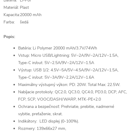
Batéria:
Li-Pol
Materiál:
Plast
Kapacita:
20000 mAh
Farba:
šedá
Popis:
Batéria: Li Polymer 20000 mAh/3.7V/74Wh
Vstup: Micro USB/Lightning: 5V⎓2A/9V⎓2A/12V⎓1.5A,
Type-C in/out: 5V⎓2.5A/9V⎓2A/12V⎓1.5A
Výstup: USB 1/2: 4.5V⎓5A/5V⎓4.5A/9V⎓2A/12V⎓1.5A,
Type-C in/out: 5V⎓3A/9V⎓2.2A/12V⎓1.6A
Maximálny výstupný výkon: PD: 20W. Total Max: 22.5W.
Nabíjacie protokoly: QC2.0, QC3.0, QC4.0, PD3.0, DCP, AFC,
FCP, SCP, VOOC/DASH/WARP, MTK-PE+2.0
Ochrana a bezpečnosť:
Prehriatie, prebitie, nadmerné
vybitie, preťaženie, skrat.
Indikátory: LED displej (0-100%).
Rozmery: 139x66x27 mm,