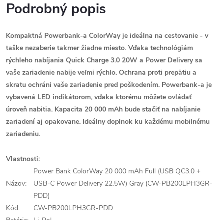
Podrobný popis
Kompaktná Powerbank-a ColorWay je ideálna na cestovanie - v
taške nezaberie takmer žiadne miesto. Vďaka technológiám
rýchleho nabíjania Quick Charge 3.0 20W a Power Delivery sa
vaše zariadenie nabije veľmi rýchlo. Ochrana proti prepätiu a
skratu ochráni vaše zariadenie pred poškodením. Powerbank-a je
vybavená LED indikátorom, vďaka ktorému môžete ovládať
úroveň nabitia. Kapacita 20 000 mAh bude stačiť na nabíjanie
zariadení aj opakovane. Ideálny doplnok ku každému mobilnému
zariadeniu.
Vlastnosti:
Power Bank ColorWay 20 000 mAh Full (USB QC3.0 +
Názov:
USB-C Power Delivery 22.5W) Gray (CW-PB200LPH3GR-
PDD)
Kód:
CW-PB200LPH3GR-PDD