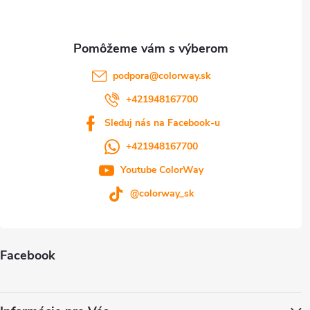
i
e
podpora
@
colorway.sk
+421948167700
Sleduj nás na Facebook-u
+421948167700
Youtube ColorWay
@colorway_sk
Facebook