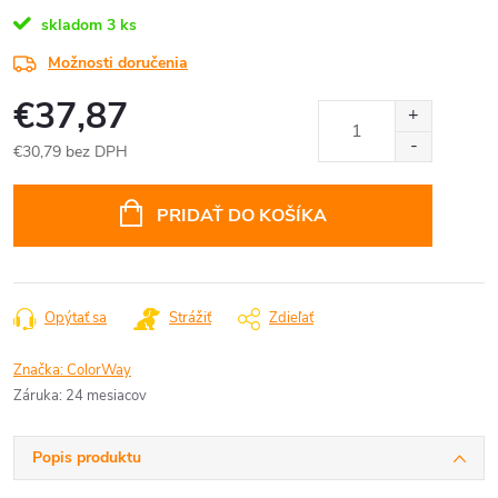
skladom
3 ks
Možnosti doručenia
€37,87
€30,79 bez DPH
Jednotková
cena:
PRIDAŤ DO KOŠÍKA
Opýtať sa
Strážiť
Zdieľať
Značka:
ColorWay
Záruka
:
24 mesiacov
Popis produktu