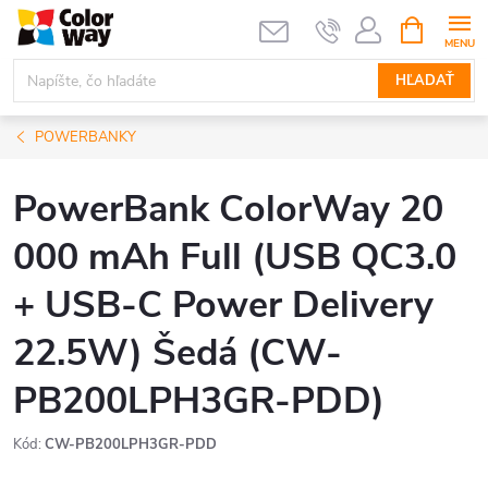
Prejsť
NÁKUPN
KOŠÍK
na
obsah
HĽADAŤ
POWERBANKY
PowerBank ColorWay 20
000 mAh Full (USB QC3.0
+ USB-C Power Delivery
22.5W) Šedá (CW-
PB200LPH3GR-PDD)
Kód:
CW-PB200LPH3GR-PDD