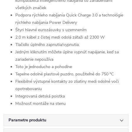
kompatibilita inteligentného nabíjania so zariadeniami
všetkých značiek
Podpora rýchleho nabíjania Quick Charge 3.0 a technológie
rýchleho nabíjania Power Delivery
Štyri hlavné eurozásuvky s uzemnením
2.0 m kábel z čistej medi odolá záťaži až 2300 W
Tlačidlo úplného zapnutia/vypnutia.
Jedným kliknutím môžete úplne vypnúť napájanie, keď sa
zariadenie nepoužíva
Toto je jednoducho a pohodlne
Tepelne odolné plastové puzdro, použiteľné do 750 °C
Flexibilné výstupné kontakty zo zliatiny medi odolné voči
opotrebovaniu
Integrovaná detská poistka
Možnosť montáže na stenu
Parametre produktu