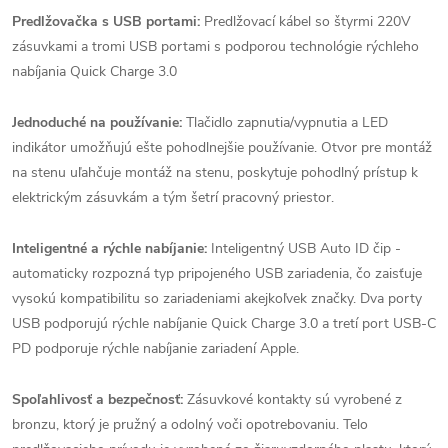
Predlžovačka s USB portami:
Predlžovací kábel so štyrmi 220V
zásuvkami a tromi USB portami s podporou technológie rýchleho
nabíjania Quick Charge 3.0
Jednoduché na používanie:
Tlačidlo zapnutia/vypnutia a LED
indikátor umožňujú ešte pohodlnejšie používanie. Otvor pre montáž
na stenu uľahčuje montáž na stenu, poskytuje pohodlný prístup k
elektrickým zásuvkám a tým šetrí pracovný priestor.
Inteligentné a rýchle nabíjanie:
Inteligentný USB Auto ID čip -
automaticky rozpozná typ pripojeného USB zariadenia, čo zaisťuje
vysokú kompatibilitu so zariadeniami akejkoľvek značky. Dva porty
USB podporujú rýchle nabíjanie Quick Charge 3.0 a tretí port USB-C
PD podporuje rýchle nabíjanie zariadení Apple.
Spoľahlivosť a bezpečnosť:
Zásuvkové kontakty sú vyrobené z
bronzu, ktorý je pružný a odolný voči opotrebovaniu. Telo