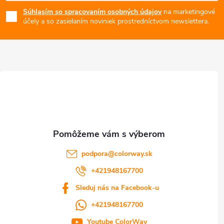
á
Súhlasím so spracovaním osobných údajov
na marketingové
p
účely a so zasielaním noviniek prostredníctvom newslettera.
ä
t
i
e
podpora
@
colorway.sk
+421948167700
Sleduj nás na Facebook-u
+421948167700
Youtube ColorWay