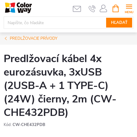
Prejsť
NÁKUPN
KOŠÍK
na
obsah
HĽADAŤ
PREDLŽOVACIE PRÍVODY
Predlžovací kábel 4x
eurozásuvka, 3xUSB
(2USB-A + 1 TYPE-C)
(24W) čierny, 2m (CW-
CHE432PDB)
Kód:
CW-CHE432PDB