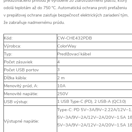
predlžovacieho prívodu je vyrobené zo žiaruvzdorného plastu, ktorý
odolá teplotám až do 750 °C. Automatická ochrana proti preťaženiu
v prepäťovej ochrane zaisťuje bezpečnosť elektrických zariadení tým,
že zabraňuje nadmernému prúdu.
Kód:
CW-CHE432PDB
Výrobca:
ColorWay
Typ:
Predlžovací kábel
Počet zásuviek
4
Počet USB portov
3
Dĺžka kábla:
2 m
Menovitý prúd, A:
10A
Menovité napätie:
250V
USB výstup:
1 USB Type-C (PD), 2 USB-A (QC3.0)
Type-C: PD 5V⎓3A/9V⎓2.22A/12V⎓1
5V⎓3A/9V⎓2A/12V⎓2A/20V⎓1.5A 18
Výstupné napätie:
5V⎓3A/9V⎓2A/12V⎓2A/20V⎓1.5A 1