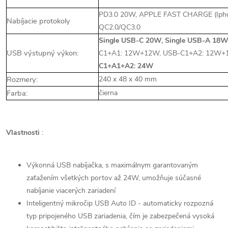
PD3.0 20W, APPLE FAST CHARGE (Iph
Nabíjacie protokoly
QC2.0/QC3.0
Single USB-C 20W, Single USB-A 18
USB výstupný výkon:
C1+A1: 12W+12W, USB-C1+A2: 12W+
C1+A1+A2: 24W
Rozmery:
240 x 48 x 40 mm
Farba:
čierna
Vlastnosti
:
Výkonná USB nabíjačka, s maximálnym garantovaným
zaťažením všetkých portov až 24W, umožňuje súčasné
nabíjanie viacerých zariadení
Inteligentný mikročip USB Auto ID - automaticky rozpozná
typ pripojeného USB zariadenia, čím je zabezpečená vysoká