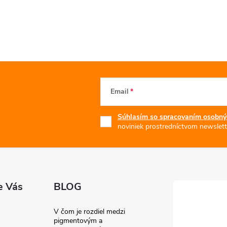
Email
Súhlasím so spracovaním osobný
noviniek prostredníctvom newslett
e Vás
BLOG
V čom je rozdiel medzi
pigmentovým a