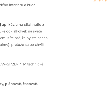
Smart z
dého interiéru a bude
aplikácie na stiahnutie z
vke odkiaľkoľvek na svete
emusíte báť, že by ste nechali
lmy), pretože sa po chvíli
 CW-SP2B-PTM technické
y, plánovač, časovač.