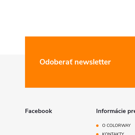
Z
Odoberať newsletter
á
p
ä
Facebook
Informácie pr
t
O COLORWAY
KONTAKTY