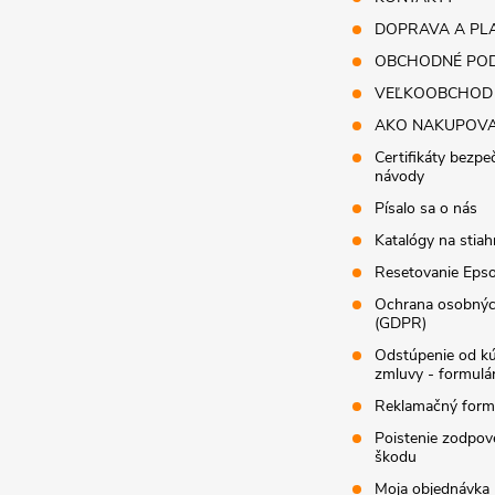
i
DOPRAVA A PL
e
OBCHODNÉ POD
VEĽKOOBCHOD
AKO NAKUPOV
Certifikáty bezpe
návody
Písalo sa o nás
Katalógy na stiah
Resetovanie Epso
Ochrana osobnýc
(GDPR)
Odstúpenie od k
zmluvy - formulá
Reklamačný form
Poistenie zodpov
škodu
Moja objednávka