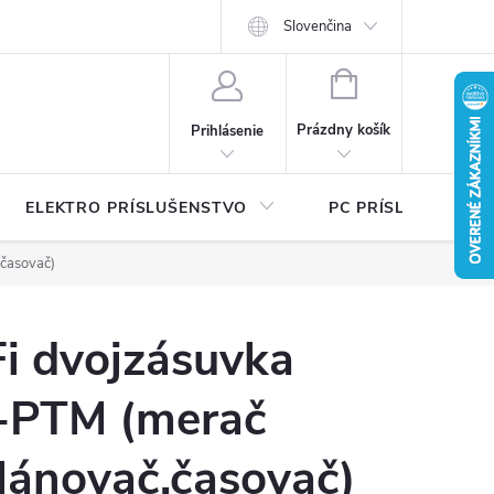
Ť
Certifikáty bezpečnosti a návody
Slovenčina
Písalo sa o nás
Katalógy na 
NÁKUPNÝ
KOŠÍK
Prázdny košík
Prihlásenie
ELEKTRO PRÍSLUŠENSTVO
PC PRÍSLUŠENSTV
časovač)
i dvojzásuvka
PTM (merač
lánovač,časovač)