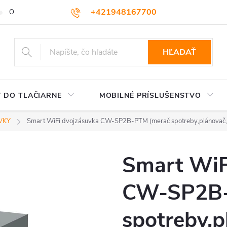
+421948167700
OBCHODNÉ PODMIENKY
VEĽKOOBCHOD
AKO NAKUPOVA
podpora@colorway.sk
HĽADAŤ
 DO TLAČIARNE
MOBILNÉ PRÍSLUŠENSTVO
VKY
Smart WiFi dvojzásuvka CW-SP2B-PTM (merač spotreby,plánovač,
Smart WiF
CW-SP2B-
spotreby,p