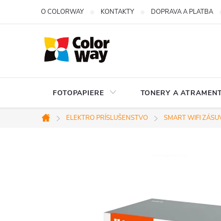
Prejsť
O COLORWAY
KONTAKTY
DOPRAVA A PLATBA
na
obsah
FOTOPAPIERE
TONERY A ATRAMENT
ELEKTRO PRÍSLUŠENSTVO
SMART WIFI ZÁSU
Domov