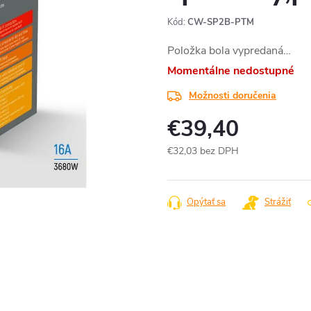
Kód:
CW-SP2B-PTM
Položka bola vypredaná…
Momentálne nedostupné
Možnosti doručenia
€39,40
€32,03 bez DPH
Jednotková
cena:
Opýtať sa
Strážiť