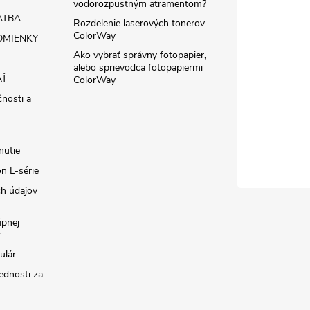
vodorozpustným atramentom?
ATBA
Rozdelenie laserových tonerov
ColorWay
MIENKY
Ako vybrať správny fotopapier,
alebo sprievodca fotopapiermi
AŤ
ColorWay
čnosti a
nutie
n L-série
h údajov
úpnej
r
ulár
ednosti za