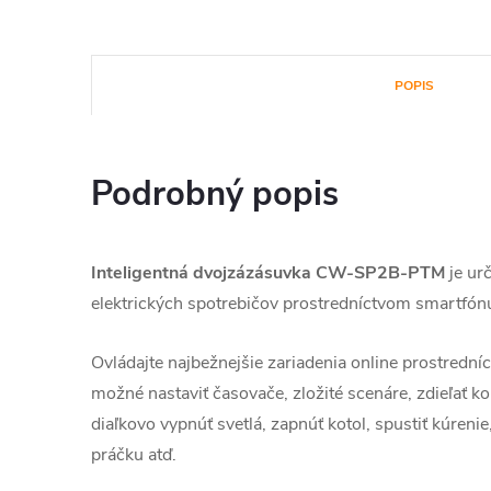
POPIS
Podrobný popis
Inteligentná dvojzázásuvka CW-SP2B-PTM
je ur
elektrických spotrebičov prostredníctvom smartfónu 
Ovládajte najbežnejšie zariadenia online prostrední
možné nastaviť časovače, zložité scenáre, zdieľať ko
diaľkovo vypnúť svetlá, zapnúť kotol, spustiť kúrenie
práčku atď.