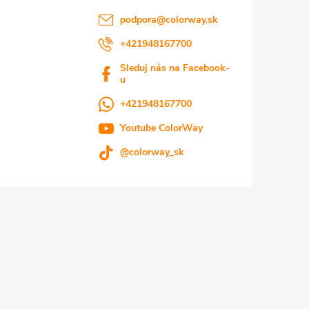
podpora
@
colorway.sk
+421948167700
Sleduj nás na Facebook-
u
+421948167700
Youtube ColorWay
@colorway_sk