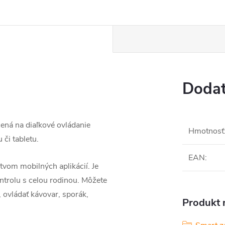
Dodat
čená na diaľkové ovládanie
Hmotnosť
či tabletu.
EAN
:
ctvom mobilných aplikácií.
Je
ntrolu s celou rodinou.
Môžete
, ovládať kávovar, sporák,
Produkt n