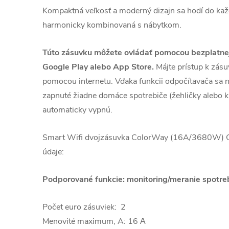
Kompaktná veľkosť a moderný dizajn sa hodí do kaž
harmonicky kombinovaná s nábytkom.
Túto zásuvku môžete ovládať pomocou bezplatnej 
Google Play alebo App Store.
Májte prístup k zásu
pomocou internetu.
Vďaka funkcii odpočítavača sa n
zapnuté žiadne domáce spotrebiče (žehličky alebo ku
automaticky vypnú.
Smart Wifi dvojzásuvka ColorWay (16A/3680W)
údaje:
Podporované funkcie: monitoring/meranie spotreb
Počet euro zásuviek: 2
Menovité maximum, A: 16 А