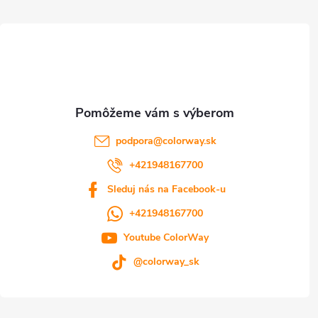
t
i
e
podpora
@
colorway.sk
+421948167700
Sleduj nás na Facebook-u
+421948167700
Youtube ColorWay
@colorway_sk