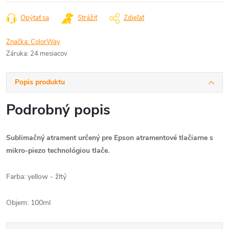
cena:
Opýtať sa
Strážiť
Zdieľať
Značka:
ColorWay
Záruka
:
24 mesiacov
Popis produktu
Podrobný popis
Sublimačný atrament určený pre Epson atramentové tlačiarne s
mikro-piezo technológiou tlače.
Farba: yellow - žltý
Objem: 100ml