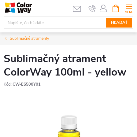
Prejsť
NÁKUPN
KOŠÍK
na
obsah
HĽADAŤ
Sublimačné atramenty
Sublimačný atrament
ColorWay 100ml - yellow
Kód:
CW-ES500Y01