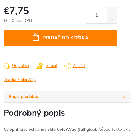
€7,75
€6,30 bez DPH
Jednotková
cena:
PRIDAŤ DO KOŠÍKA
Opýtať sa
Strážiť
Zdieľať
Značka:
ColorWay
Popis produktu
Podrobný popis
Celopriľnavé ochranné sklo ColorWay (full glue)
.
Kúpou tohto skla