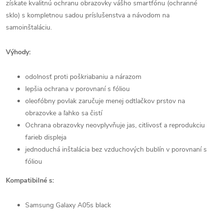
získate kvalitnú ochranu obrazovky vášho smartfónu (ochranné
sklo) s kompletnou sadou príslušenstva a návodom na
samoinštaláciu.
Výhody:
odolnosť proti poškriabaniu a nárazom
lepšia ochrana v porovnaní s fóliou
oleofóbny povlak zaručuje menej odtlačkov prstov na
obrazovke a ľahko sa čistí
Ochrana obrazovky neovplyvňuje jas, citlivosť a reprodukciu
farieb displeja
jednoduchá inštalácia bez vzduchových bublín v porovnaní s
fóliou
Kompatibilné s:
Samsung Galaxy A05s black