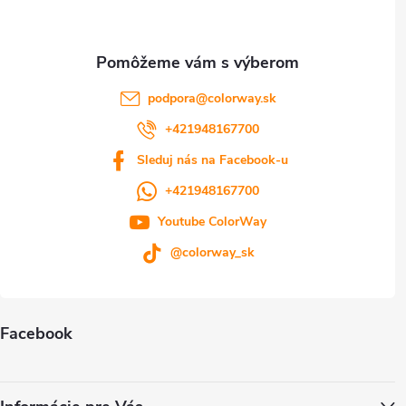
i
e
podpora
@
colorway.sk
+421948167700
Sleduj nás na Facebook-u
+421948167700
Youtube ColorWay
@colorway_sk
Facebook