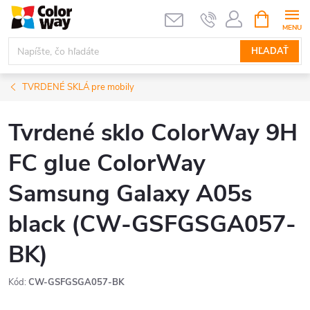
Prejsť
NÁKUPN
KOŠÍK
na
obsah
HĽADAŤ
TVRDENÉ SKLÁ pre mobily
Tvrdené sklo ColorWay 9H
FC glue ColorWay
Samsung Galaxy A05s
black (CW-GSFGSGA057-
BK)
Kód:
CW-GSFGSGA057-BK