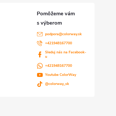
podpora
@
colorway.sk
+421948167700
Sleduj nás na Facebook-
u
+421948167700
Youtube ColorWay
@colorway_sk