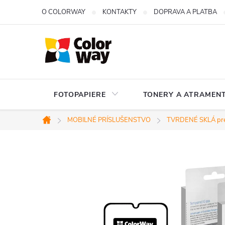
Prejsť
O COLORWAY
KONTAKTY
DOPRAVA A PLATBA
na
obsah
FOTOPAPIERE
TONERY A ATRAMENT
MOBILNÉ PRÍSLUŠENSTVO
TVRDENÉ SKLÁ pre
Domov