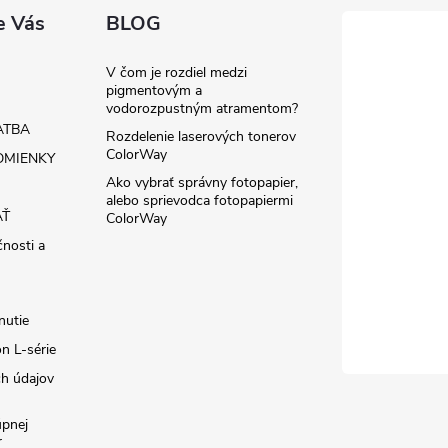
e Vás
BLOG
V čom je rozdiel medzi
pigmentovým a
vodorozpustným atramentom?
ATBA
Rozdelenie laserových tonerov
ColorWay
MIENKY
Ako vybrať správny fotopapier,
alebo sprievodca fotopapiermi
AŤ
ColorWay
čnosti a
nutie
n L-série
h údajov
úpnej
r