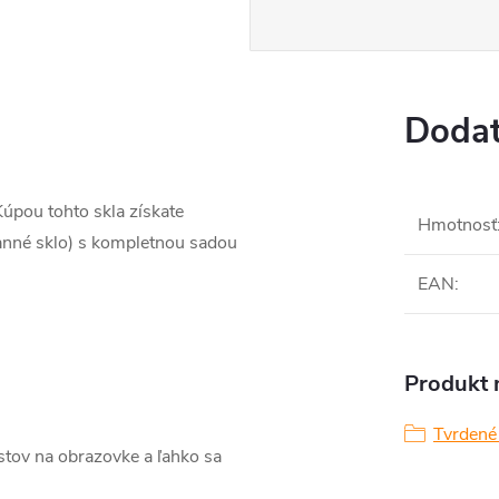
Dodat
Kúpou tohto skla získate
Hmotnosť
anné sklo) s kompletnou sadou
EAN
:
Produkt n
Tvrdené
stov na obrazovke a ľahko sa