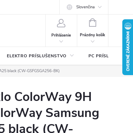
Ť
Certifikáty bezpečnosti a návody
Slovenčina
Písalo sa o nás
Katalógy na 
NÁKUPNÝ
KOŠÍK
Prázdny košík
Prihlásenie
ELEKTRO PRÍSLUŠENSTVO
PC PRÍSLUŠENSTV
y A25 black (CW-GSFGSGA256-BK)
klo ColorWay 9H
olorWay Samsung
5 black (CW-