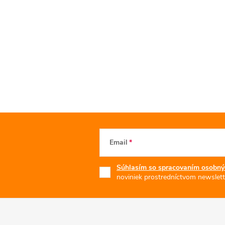
Email
Súhlasím so spracovaním osobný
noviniek prostredníctvom newslett