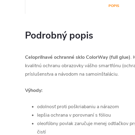
POPIS
Podrobný popis
Celopriľnavé ochranné sklo ColorWay (full glue)
.
kvalitnú ochranu obrazovky vášho smartfónu (ochr
príslušenstva a návodom na samoinštaláciu.
Výhody:
odolnosť proti poškriabaniu a nárazom
lepšia ochrana v porovnaní s fóliou
oleofóbny povlak zaručuje menej odtlačkov pr
čistí