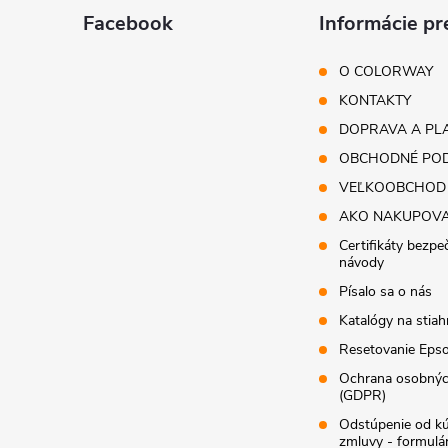
ä
Facebook
Informácie pr
t
O COLORWAY
i
KONTAKTY
DOPRAVA A PL
e
OBCHODNÉ POD
VEĽKOOBCHOD
AKO NAKUPOV
Certifikáty bezpe
návody
Písalo sa o nás
Katalógy na stiah
Resetovanie Epso
Ochrana osobnýc
(GDPR)
Odstúpenie od k
zmluvy - formulá