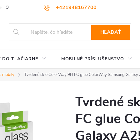
+421948167700
OBCHODNÉ PODMIENKY
VEĽKOOBCHOD
AKO NAKUPOVA
podpora@colorway.sk
HĽADAŤ
 DO TLAČIARNE
MOBILNÉ PRÍSLUŠENSTVO
 mobily
Tvrdené sklo ColorWay 9H FC glue ColorWay Samsung Galax
Tvrdené s
FC glue C
Galaxy A2