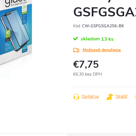
GSFGSGA
Kód:
CW-GSFGSGA256-BK
skladom
13 ks
Možnosti doručenia
€7,75
€6,30 bez DPH
Jednotková
cena:
Opýtať sa
Strážiť