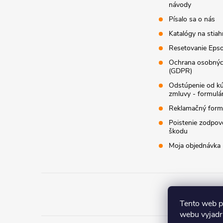
návody
Písalo sa o nás
Katalógy na stiah
Resetovanie Epso
Ochrana osobnýc
(GDPR)
Odstúpenie od k
zmluvy - formulá
Reklamačný form
Poistenie zodpov
škodu
Moja objednávka
Co
Tento web p
webu vyjadru