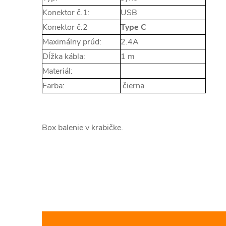
Konektor č.1:
USB
Konektor č.2
Type C
Maximálny prúd:
2.4A
Dĺžka kábla:
1 m
Materiál:
Farba:
čierna
Box balenie v krabičke.