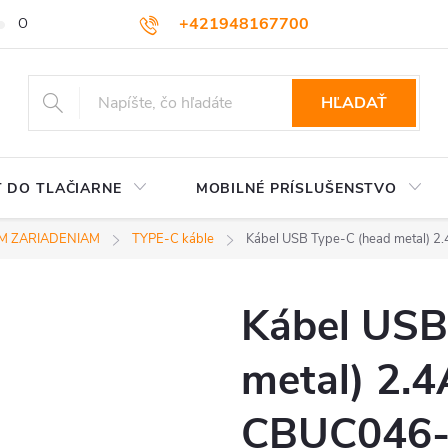
+421948167700
OBCHODNÉ PODMIENKY
VEĽKOOBCHOD
AKO NAKUPOVA
podpora@colorway.sk
HĽADAŤ
 DO TLAČIARNE
MOBILNÉ PRÍSLUŠENSTVO
M ZARIADENIAM
TYPE-C káble
Kábel USB Type-C (head metal) 
Kábel USB
metal) 2.4
CBUC046-