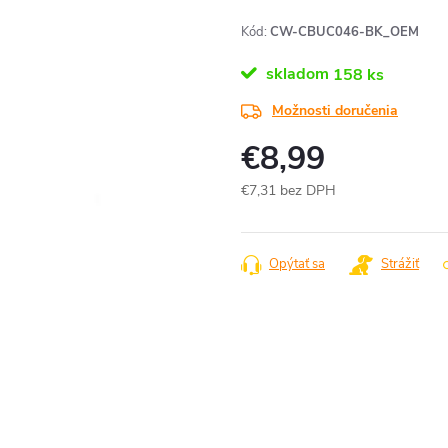
Kód:
CW-CBUC046-BK_OEM
skladom
158 ks
Možnosti doručenia
€8,99
€7,31 bez DPH
Jednotková
cena:
Opýtať sa
Strážiť