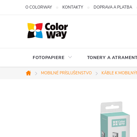
Prejsť
O COLORWAY
KONTAKTY
DOPRAVA A PLATBA
na
obsah
FOTOPAPIERE
TONERY A ATRAMENT
MOBILNÉ PRÍSLUŠENSTVO
KÁBLE K MOBILNÝ
Domov