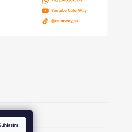
+421948167700
Youtube ColorWay
@colorway_sk
eka.sk
Súhlasím