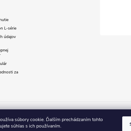
nutie
n L-série
h údajov
úpnej
r
ulár
ednosti za
lorWay.cz
ColorWay.sk
ColorWay.com
CapitalSystem.eu
Heur
oužíva súbory cookie. Ďalším prechádzaním tohto
jete súhlas s ich používaním.