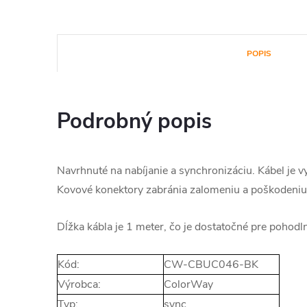
POPIS
Podrobný popis
Navrhnuté na nabíjanie a synchronizáciu. Kábel je 
Kovové konektory zabránia zalomeniu a poškodeniu
Dĺžka kábla je 1 meter, čo je dostatočné pre pohodl
Kód:
CW-CBUC046-BK
Výrobca:
ColorWay
Typ:
sync