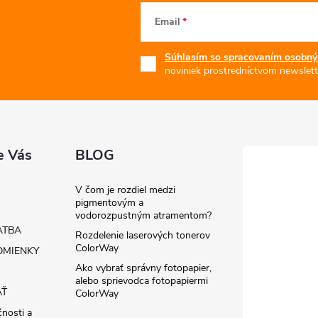
Email
Súhlasím so spracovaním osobný
noviniek prostredníctvom newslett
e Vás
BLOG
V čom je rozdiel medzi
pigmentovým a
vodorozpustným atramentom?
ATBA
Rozdelenie laserových tonerov
ColorWay
MIENKY
Ako vybrať správny fotopapier,
alebo sprievodca fotopapiermi
AŤ
ColorWay
čnosti a