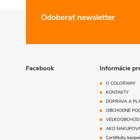
Z
Odoberať newsletter
á
p
ä
Facebook
Informácie pr
t
O COLORWAY
i
KONTAKTY
DOPRAVA A PL
e
OBCHODNÉ POD
VEĽKOOBCHOD
AKO NAKUPOV
Certifikáty bezpe