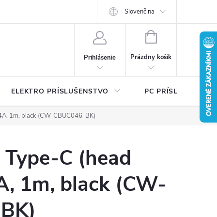
Ť
Certifikáty bezpečnosti a návody
Slovenčina
Písalo sa o nás
Katalógy na 
NÁKUPNÝ
KOŠÍK
Prázdny košík
Prihlásenie
ELEKTRO PRÍSLUŠENSTVO
PC PRÍSLUŠENSTV
2.4A, 1m, black (CW-CBUC046-BK)
 Type-C (head
A, 1m, black (CW-
BK)