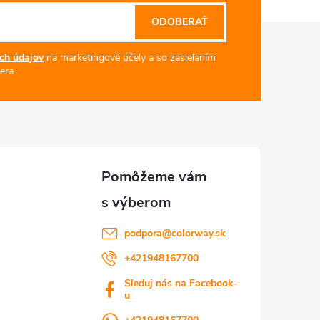
ODOBERAŤ
ch údajov
na marketingové účely a so zasielaním
era.
podpora
@
colorway.sk
+421948167700
Sleduj nás na Facebook-
u