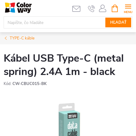
Prejsť
NÁKUPN
KOŠÍK
na
obsah
HĽADAŤ
TYPE-C káble
Kábel USB Type-C (metal
spring) 2.4A 1m - black
Kód:
CW-CBUC015-BK