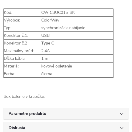
Kód:
CW-CBUC015-BK
Výrobca:
ColorWay
Typ:
synchronizácia,nabíjanie
Konektor č.1:
USB
Konektor č.2
Type C
Maximálny prúd:
2.4A
Dĺžka kábla:
1 m
Materiál:
kovové opletenie
Farba:
čierna
Box balenie v krabičke.
Parametre produktu
Diskusia