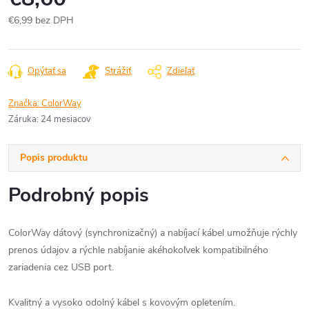
€6,99 bez DPH
Jednotková
cena:
Opýtať sa
Strážiť
Zdieľať
Značka:
ColorWay
Záruka
:
24 mesiacov
Popis produktu
Podrobný popis
ColorWay dátový (synchronizačný) a nabíjací kábel umožňuje rýchly
prenos údajov a rýchle nabíjanie akéhokoľvek kompatibilného
zariadenia cez USB port.
Kvalitný a vysoko odolný kábel s kovovým opletením.