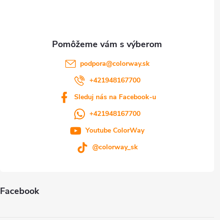
i
e
podpora
@
colorway.sk
+421948167700
Sleduj nás na Facebook-u
+421948167700
Youtube ColorWay
@colorway_sk
Facebook