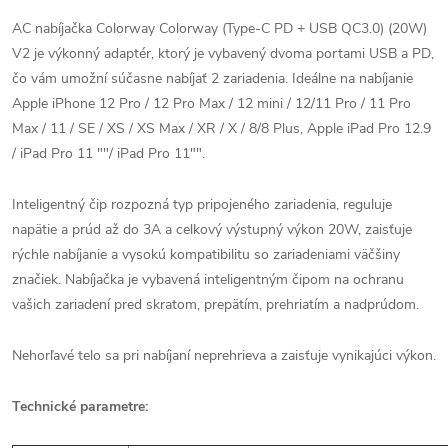
AC nabíjačka Colorway Colorway (Type-C PD + USB QC3.0) (20W)
V2 je výkonný adaptér, ktorý je vybavený dvoma portami USB a PD,
čo vám umožní súčasne nabíjať 2 zariadenia. Ideálne na nabíjanie
Apple iPhone 12 Pro / 12 Pro Max / 12 mini / 12/11 Pro / 11 Pro
Max / 11 / SE / XS / XS Max / XR / X / 8/8 Plus, Apple iPad Pro 12.9
/ iPad Pro 11 ""/ iPad Pro 11"".
Inteligentný čip rozpozná typ pripojeného zariadenia, reguluje
napätie a prúd až do 3A a celkový výstupný výkon 20W, zaisťuje
rýchle nabíjanie a vysokú kompatibilitu so zariadeniami väčšiny
značiek. Nabíjačka je vybavená inteligentným čipom na ochranu
vašich zariadení pred skratom, prepätím, prehriatím a nadprúdom.
Nehorľavé telo sa pri nabíjaní neprehrieva a zaisťuje vynikajúci výkon.
Technické parametre: