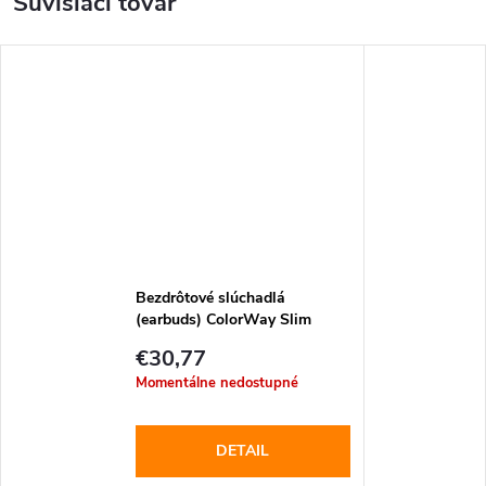
Súvisiaci tovar
Bezdrôtové slúchadlá
(earbuds) ColorWay Slim
(CW-TWS2WT) - biele
€30,77
Momentálne nedostupné
DETAIL