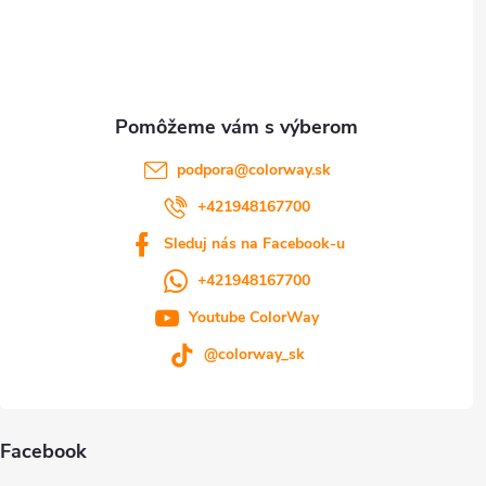
t
i
e
podpora
@
colorway.sk
+421948167700
Sleduj nás na Facebook-u
+421948167700
Youtube ColorWay
@colorway_sk
Facebook