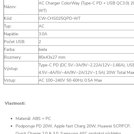
AC Charger ColorWay (Type-C PD + USB QC3.0
Názov:
WT)
Kód:
CW-CHS025QPD-WT
Typ:
AC
Napätie:
3.0A
Počet USB:
2
Farba:
biela
Rozmery:
80х43х27 mm
Type-C PD (DC 5V⎓3A/9V⎓2.22A/12V⎓1.66A), US
Výstup:
4.5V⎓4A/5V⎓4A/9V⎓2A/12V⎓1.5A) 20W Total Ma
Vstup:
AC 100~240V 50-60Hz 0.5A Max
Vlastnosti:
Materiál: ABS + PC
Podporuje PD 20W, Apple fast Charg 20W, Huawei SCP/FCP,
Quick Charge 2.0 & 3.0, Samsung AFC protokol rýchleho