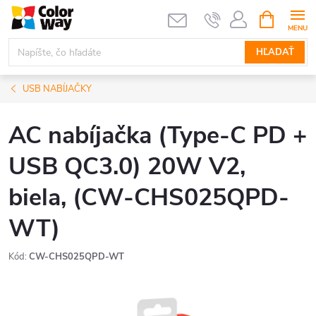
Prejsť
NÁKUPN
KOŠÍK
na
obsah
HĽADAŤ
USB NABÍJAČKY
AC nabíjačka (Type-C PD +
USB QC3.0) 20W V2,
biela, (CW-CHS025QPD-
WT)
Kód:
CW-CHS025QPD-WT