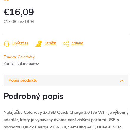
€16,09
€13,08 bez DPH
Jednotková
cena:
Opýtať sa
Strážiť
Zdieľať
Značka:
ColorWay
Záruka
:
24 mesiacov
Popis produktu
Podrobný popis
Nabíjačka Colorway 2xUSB Quick Charge 3.0 (36 W) - je výkonný
adaptér, ktorý je vybavený dvoma nezávislými portami USB s
podporou Quick Charge 2.0 & 3.0, Samsung AFC, Huawei SCP.