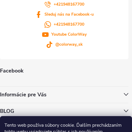
+421948167700
Sleduj nás na Facebook-u
+421948167700
Youtube ColorWay
@colorway_sk
Facebook
Informácie pre Vás
BLOG
Tento web používa súbory cookie. Ďalším prechádzaním
ColorWay.cz
ColorWay.sk
ColorWay.com
CapitalSystem.eu
tohto webu vyjadrujete súhlas s ich používaním.