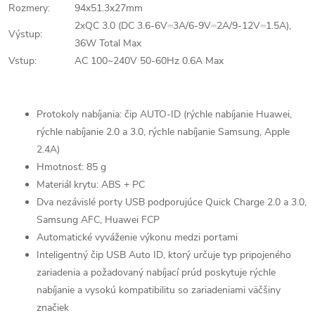
Rozmery:
94x51.3x27mm
2хQC 3.0 (DC 3.6-6V⎓3A/6-9V⎓2A/9-12V⎓1.5A),
Výstup:
36W Total Max
Vstup:
AC 100~240V 50-60Hz 0.6A Max
Protokoly nabíjania: čip AUTO-ID (rýchle nabíjanie Huawei,
rýchle nabíjanie 2.0 a 3.0, rýchle nabíjanie Samsung, Apple
2.4A)
Hmotnosť: 85 g
Materiál krytu: ABS + PC
Dva nezávislé porty USB podporujúce Quick Charge 2.0 a 3.0,
Samsung AFC, Huawei FCP
Automatické vyváženie výkonu medzi portami
Inteligentný čip USB Auto ID, ktorý určuje typ pripojeného
zariadenia a požadovaný nabíjací prúd poskytuje rýchle
nabíjanie a vysokú kompatibilitu so zariadeniami väčšiny
značiek