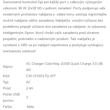
S
amostatné kontrolné čipi pre každý port s celkovým výstupným
výkonom 36 W (2x18 W) v jednom zariadení.
Porty podporujú veľa
moderných protokolov nabíjania a vďaka tomu zaisťujú najrýchlejšie
možné nabíjanie vášho zariadenia.
Nabíjačka umožní súčasne bez
problémov pripojiť súčasne dve zariadenia na nabíjanie.
J
e vybavená
inteligentným čipom, ktorý chráni vaše zariadenia pred skratom,
prepätím, prehriatím a nadmerným prúdom.
Telo nabíjačky je
vyrobené z ABS sa pri nabíjaní neprehrieva a poskytuje vynikajúcu
mechanickú odolnosť
AC Charger ColorWay 2USB Quick Charge 3.0 (36
Názov:
W)
Kód:
CW-CHS017Q-WT
Typ:
AC
Prúd:
2.4A
Počet USB
2
portov:
Farba:
biela