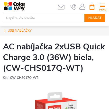
Prejsť
NÁKUPN
KOŠÍK
na
obsah
HĽADAŤ
USB NABÍJAČKY
AC nabíjačka 2xUSB Quick
Charge 3.0 (36W) biela,
(CW-CHS017Q-WT)
Kód:
CW-CHS017Q-WT