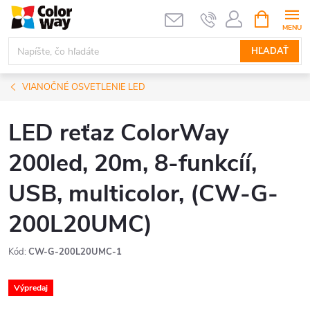
Prejsť
NÁKUPN
KOŠÍK
na
obsah
HĽADAŤ
VIANOČNÉ OSVETLENIE LED
LED reťaz ColorWay
200led, 20m, 8-funkcíí,
USB, multicolor, (CW-G-
200L20UMC)
Kód:
CW-G-200L20UMC-1
Výpredaj