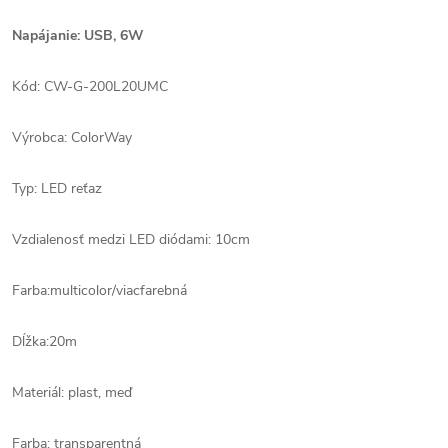
Napájanie: USB, 6W
Kód: CW-G-200L20UMC
Výrobca: ColorWay
Typ: LED reťaz
Vzdialenosť medzi LED diódami: 10cm
Farba:multicolor/viacfarebná
Dĺžka:20m
Materiál: plast, meď
Farba: transparentná