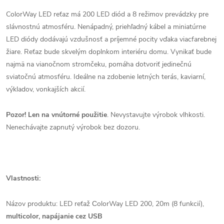
ColorWay LED reťaz má 200 LED diód a 8 režimov prevádzky pre
slávnostnú atmosféru.
Nenápadný, priehľadný kábel a miniatúrne
LED diódy dodávajú vzdušnosť a príjemné pocity vďaka viacfarebnej
žiare.
Reťaz bude skvelým doplnkom interiéru domu.
Vynikať bude
najmä na vianočnom stromčeku, pomáha dotvoriť jedinečnú
sviatočnú atmosféru.
Ideálne na zdobenie letných terás, kaviarní,
výkladov, vonkajších akcií.
Pozor!
Len na vnútorné použitie
.
Nevystavujte výrobok vlhkosti.
Nenechávajte zapnutý výrobok bez dozoru.
Vlastnosti:
Názov produktu: LED reťaž СolorWay LED 200, 20m (8 funkcií),
multicolor, napájanie cez USB